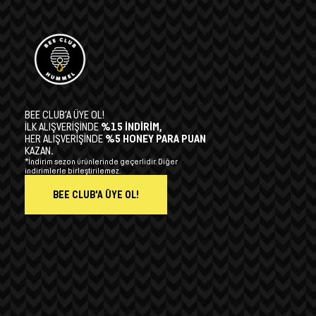
BEE CLUB’A ÜYE OL!
İLK ALIŞVERİŞİNDE
%15 İNDİRİM,
HER ALIŞVERİŞİNDE
%5 HONEY PARA PUAN
KAZAN.
*İndirim sezon ürünlerinde geçerlidir. Diğer
indirimlerle birleştirilemez.
BEE CLUB'A ÜYE OL!