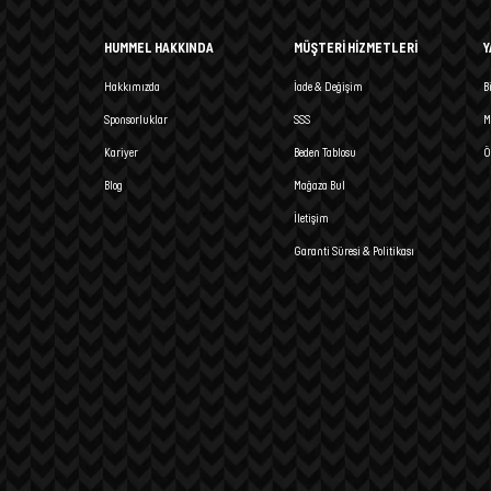
HUMMEL HAKKINDA
MÜŞTERİ HİZMETLERİ
Y
Hakkımızda
İade & Değişim
B
Sponsorluklar
SSS
M
Kariyer
Beden Tablosu
Ö
Blog
Mağaza Bul
İletişim
Garanti Süresi & Politikası