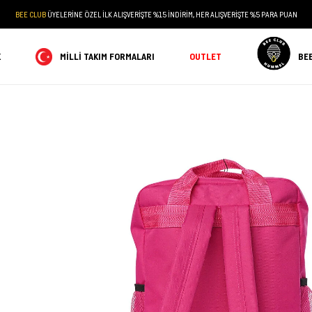
BEE CLUB
ÜYELERİNE ÖZEL İLK ALIŞVERİŞTE %15 İNDİRİM, HER ALIŞVERİŞTE %5 PARA PUAN
K
MILLI TAKIM FORMALARI
OUTLET
BE