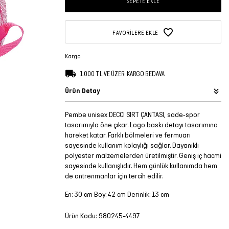
SEPETE EKLE
FAVORILERE EKLE
Kargo
1.000 TL VE ÜZERİ KARGO BEDAVA
Ürün Detay
Pembe unisex DECCI SIRT ÇANTASI, sade-spor
tasarımıyla öne çıkar. Logo baskı detayı tasarımına
hareket katar. Farklı bölmeleri ve fermuarı
sayesinde kullanım kolaylığı sağlar. Dayanıklı
polyester malzemelerden üretilmiştir. Geniş iç hacmi
sayesinde kullanışlıdır. Hem günlük kullanımda hem
de antrenmanlar için tercih edilir.
En: 30 cm Boy: 42 cm Derinlik: 13 cm
Ürün Kodu:
980245-4497