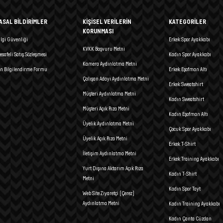
ASAL BİLDİRİMLER
KİŞİSEL VERİLERİN
KATEGORİLER
KORUNMASI
ilgi Güvenliği
Erkek Spor Ayakkabı
KVKK Başvuru Metni
esafeli Satış Sözleşmesi
Kadın Spor Ayakkabı
Kamera Aydınlatma Metni
n Bilgilendirme Formu
Erkek Eşofman Altı
Çalışan Adayı Aydınlatma Metni
Erkek Sweatshirt
Müşteri Aydınlatma Metni
Kadın Sweatshirt
Müşteri Açık Rıza Metni
Kadın Eşofman Altı
Üyelik Aydınlatma Metni
Çocuk Spor Ayakkabı
Üyelik Açık Rıza Metni
Erkek T-Shirt
İletişim Aydınlatma Metni
Erkek Training Ayakkabı
Yurt Dışına Aktarım Açık Rıza
Kadın T-Shirt
Metni
Kadın Spor Tayt
Web Site Ziyaretçi (Çerez)
Aydınlatma Metni
Kadın Training Ayakkabı
Kadın Çanta Cüzdan