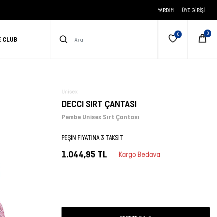
YARDIM
ÜYE GIRIŞI
E CLUB
Unisex
DECCI SIRT ÇANTASI
Pembe Unisex Sırt Çantası
PEŞİN FİYATINA 3 TAKSİT
1.044,95 TL
Kargo Bedava