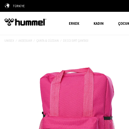
TÜRKİYE
ERKEK
KADIN
ÇOCU
UNISEX
AKSESUAR
ÇANTA & CÜZDAN
DECCI SIRT ÇANTASI