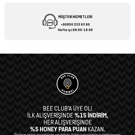
MÜŞTERİ HİZMETLERİ
+90850 333 63 90
Hafta içi:09:00-18:00
BEE CLUB’A ÜYE OL!
İLK ALIŞVERİŞİNDE
%15 İNDİRİM,
HER ALIŞVERİŞİNDE
%5 HONEY PARA PUAN
KAZAN.
*İndirim sezon ürünlerinde geçerlidir. Diğer indirimlerle birleştirilemez.