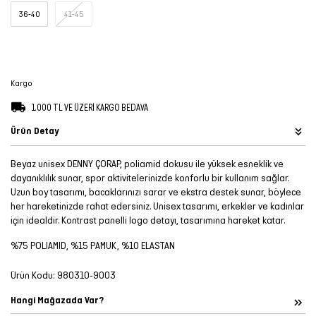
36-40
41-45
Şort
TÜM
ÜRÜNLER
Kargo
1.000 TL VE ÜZERİ KARGO BEDAVA
Ürün Detay
Beyaz unisex DENNY ÇORAP, poliamid dokusu ile yüksek esneklik ve
dayanıklılık sunar, spor aktivitelerinizde konforlu bir kullanım sağlar.
Uzun boy tasarımı, bacaklarınızı sarar ve ekstra destek sunar, böylece
her hareketinizde rahat edersiniz. Unisex tasarımı, erkekler ve kadınlar
için idealdir. Kontrast panelli logo detayı, tasarımına hareket katar.
%75 POLIAMID, %15 PAMUK, %10 ELASTAN
Ürün Kodu:
980310-9003
Hangi Mağazada Var?