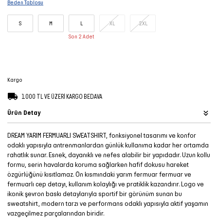
Beden Tablosu
Şort
S
M
L
XL
2XL
TÜM
Son 2 Adet
ÜRÜNLER
Kargo
1.000 TL VE ÜZERİ KARGO BEDAVA
Ürün Detay
DREAM YARIM FERMUARLI SWEATSHIRT, fonksiyonel tasarımı ve konfor
odaklı yapısıyla antrenmanlardan günlük kullanıma kadar her ortamda
rahatlık sunar. Esnek, dayanıklı ve nefes alabilir bir yapıdadır. Uzun kollu
formu, serin havalarda koruma sağlarken hafif dokusu hareket
özgürlüğünü kısıtlamaz. Ön kısmındaki yarım fermuar fermuar ve
fermuarlı cep detayı, kullanım kolaylığı ve pratiklik kazandırır. Logo ve
ikonik şevron baskı detaylarıyla sportif bir görünüm sunan bu
sweatshirt, modern tarzı ve performans odaklı yapısıyla aktif yaşamın
vazgeçilmez parçalarından biridir.