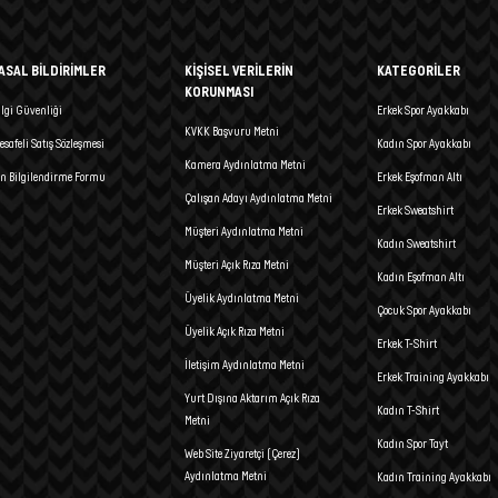
ASAL BİLDİRİMLER
KİŞİSEL VERİLERİN
KATEGORİLER
KORUNMASI
ilgi Güvenliği
Erkek Spor Ayakkabı
KVKK Başvuru Metni
esafeli Satış Sözleşmesi
Kadın Spor Ayakkabı
Kamera Aydınlatma Metni
n Bilgilendirme Formu
Erkek Eşofman Altı
Çalışan Adayı Aydınlatma Metni
Erkek Sweatshirt
Müşteri Aydınlatma Metni
Kadın Sweatshirt
Müşteri Açık Rıza Metni
Kadın Eşofman Altı
Üyelik Aydınlatma Metni
Çocuk Spor Ayakkabı
Üyelik Açık Rıza Metni
Erkek T-Shirt
İletişim Aydınlatma Metni
Erkek Training Ayakkabı
Yurt Dışına Aktarım Açık Rıza
Kadın T-Shirt
Metni
Kadın Spor Tayt
Web Site Ziyaretçi (Çerez)
Aydınlatma Metni
Kadın Training Ayakkabı