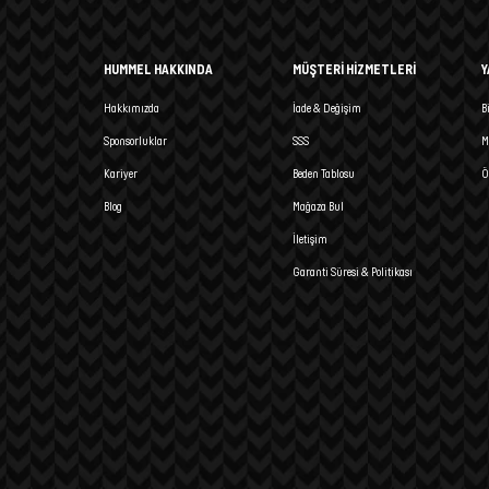
HUMMEL HAKKINDA
MÜŞTERİ HİZMETLERİ
Y
Hakkımızda
İade & Değişim
B
Sponsorluklar
SSS
M
Kariyer
Beden Tablosu
Ö
Blog
Mağaza Bul
İletişim
Garanti Süresi & Politikası