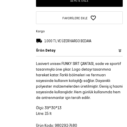
SEPETE EKLE
FAVORILERE EKLE
Kargo
1.000 TL VE ÜZERİ KARGO BEDAVA
Ürün Detay
Lacivert unisex FUNKY SIRT ÇANTASI, sade ve sportif
tasarımıyla öne çıkar. Logo detayı tasarımına
hareket katar. Farklı bölmeleri ve fermuarı
sayesinde kullanım kolaylığı sağlar. Dayanıklı
polyester malzemelerden üretilmiştir. Geniş iç hacmi
sayesinde kullanışlıdır. Hem günlük kullanımda hem
de antrenmanlar için tercih edilir.
Ölçü: 39*30*13
Litre: 15 lt
Ürün Kodu:
980292-7480