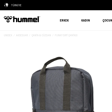
TÜRKİYE
ERKEK
KADIN
ÇOCU
UNISEX
AKSESUAR
ÇANTA & CÜZDAN
FUNKY SIRT ÇANTASI