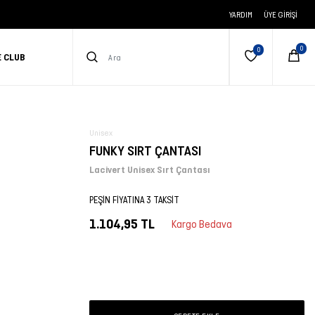
YARDIM
ÜYE GIRIŞI
E CLUB
Unisex
FUNKY SIRT ÇANTASI
Lacivert Unisex Sırt Çantası
PEŞİN FİYATINA 3 TAKSİT
1.104,95 TL
Kargo Bedava