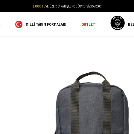
1.000 TL
VE ÜZERİ SİPARİŞLERDE ÜCRETSİZ KARGO
K
MILLI TAKIM FORMALARI
OUTLET
BE