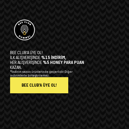
BEE CLUB’A ÜYE OL!
İLK ALIŞVERİŞİNDE
%15 İNDİRİM,
HER ALIŞVERİŞİNDE
%5 HONEY PARA PUAN
KAZAN.
*İndirim sezon ürünlerinde geçerlidir. Diğer
indirimlerle birleştirilemez.
BEE CLUB'A ÜYE OL!