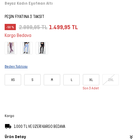
Beyaz Kadın Eşofman Altı
Şort
PEŞİN FİYATINA 3 TAKSİT
TÜM
2.999,95 TL
1.499,95 TL
-50 %
ÜRÜNLER
Kargo Bedava
Beden Tablosu
XS
S
M
L
XL
2XL
Son 3 Adet
Kargo
1.000 TL VE ÜZERİ KARGO BEDAVA
Ürün Detay