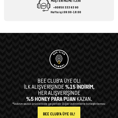
MÜŞTERİ HİZMETLERİ
+90850 333 63 90
Hafta içi:09:00-18:00
BEE CLUB’A ÜYE OL!
İLK ALIŞVERİŞİNDE
%15 İNDİRİM,
HER ALIŞVERİŞİNDE
%5 HONEY PARA PUAN
KAZAN.
*İndirim sezon ürünlerinde geçerlidir. Diğer indirimlerle birleştirilemez.
BEE CLUB'A ÜYE OL!