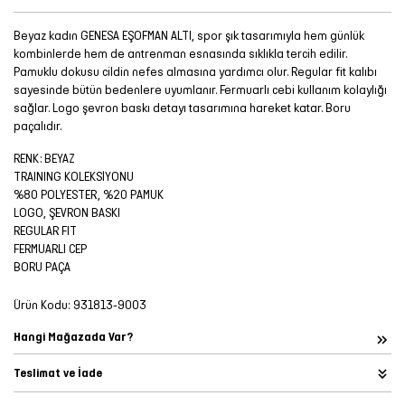
Beyaz kadın GENESA EŞOFMAN ALTI, spor şık tasarımıyla hem günlük
kombinlerde hem de antrenman esnasında sıklıkla tercih edilir.
Pamuklu dokusu cildin nefes almasına yardımcı olur. Regular fit kalıbı
sayesinde bütün bedenlere uyumlanır. Fermuarlı cebi kullanım kolaylığı
sağlar. Logo şevron baskı detayı tasarımına hareket katar. Boru
paçalıdır.
RENK: BEYAZ
TRAINING KOLEKSİYONU
%80 POLYESTER, %20 PAMUK
LOGO, ŞEVRON BASKI
REGULAR FIT
FERMUARLI CEP
BORU PAÇA
Ürün Kodu:
931813-9003
Hangi Mağazada Var?
Teslimat ve İade