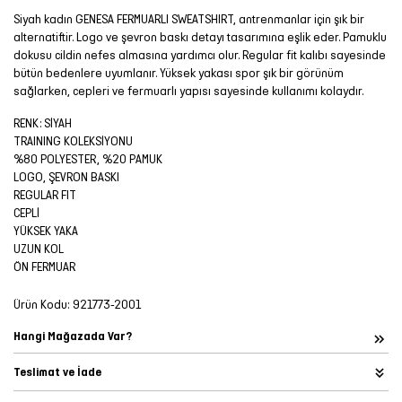
Siyah kadın GENESA FERMUARLI SWEATSHIRT, antrenmanlar için şık bir
alternatiftir. Logo ve şevron baskı detayı tasarımına eşlik eder. Pamuklu
dokusu cildin nefes almasına yardımcı olur. Regular fit kalıbı sayesinde
bütün bedenlere uyumlanır. Yüksek yakası spor şık bir görünüm
sağlarken, cepleri ve fermuarlı yapısı sayesinde kullanımı kolaydır.
RENK: SİYAH
TRAINING KOLEKSİYONU
%80 POLYESTER, %20 PAMUK
LOGO, ŞEVRON BASKI
REGULAR FIT
CEPLİ
YÜKSEK YAKA
UZUN KOL
ÖN FERMUAR
Ürün Kodu:
921773-2001
Hangi Mağazada Var?
Teslimat ve İade