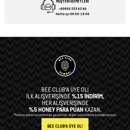
MÜŞTERİ HİZMETLERİ
+90850 333 63 90
Hafta içi:09:00-18:00
BEE CLUB’A ÜYE OL!
İLK ALIŞVERİŞİNDE
%15 İNDİRİM,
HER ALIŞVERİŞİNDE
%5 HONEY PARA PUAN
KAZAN.
*İndirim sezon ürünlerinde geçerlidir. Diğer indirimlerle birleştirilemez.
BEE CLUB'A ÜYE OL!