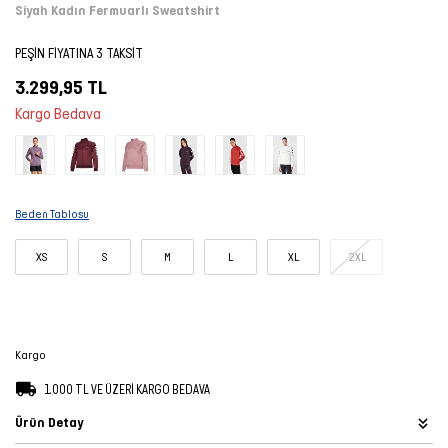
Siyah Kadın Fermuarlı Sweatshirt
Şort
PEŞİN FİYATINA 3 TAKSİT
TÜM
3.299,95 TL
ÜRÜNLER
Kargo Bedava
Beden Tablosu
XS
S
M
L
XL
2XL
Kargo
1.000 TL VE ÜZERİ KARGO BEDAVA
Ürün Detay