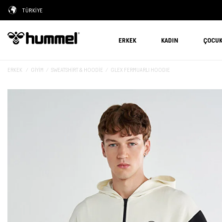
TÜRKİYE
ERKEK
KADIN
ÇOCU
ERKEK
GIYIM
SWEATSHIRT & HOODIE
GLEX FERMUARLI HOODIE