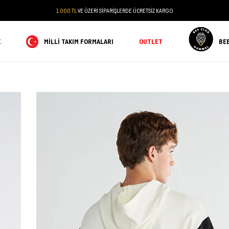
1.000 TL
VE ÜZERİ SİPARİŞLERDE ÜCRETSİZ KARGO
K
MILLI TAKIM FORMALARI
OUTLET
BE