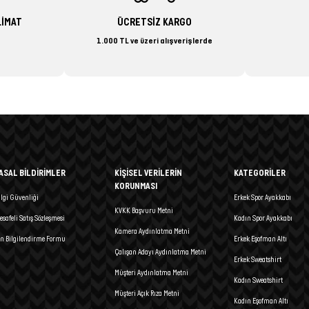
LİMAT
ÜCRETSİZ KARGO
1.000 TL ve üzeri alışverişlerde
ASAL BİLDİRİMLER
KİŞİSEL VERİLERİN
KATEGORİLER
KORUNMASI
ilgi Güvenliği
Erkek Spor Ayakkabı
KVKK Başvuru Metni
esafeli Satış Sözleşmesi
Kadın Spor Ayakkabı
Kamera Aydınlatma Metni
n Bilgilendirme Formu
Erkek Eşofman Altı
Çalışan Adayı Aydınlatma Metni
Erkek Sweatshirt
Müşteri Aydınlatma Metni
Kadın Sweatshirt
Müşteri Açık Rıza Metni
Kadın Eşofman Altı