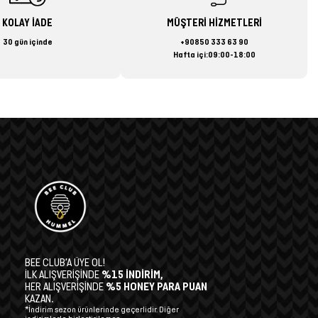
KOLAY İADE
MÜŞTERİ HİZMETLERİ
30 gün içinde
+90850 333 63 90
Hafta içi:09:00-18:00
BEE CLUB’A ÜYE OL!
İLK ALIŞVERİŞİNDE
%15 İNDİRİM,
HER ALIŞVERİŞİNDE
%5 HONEY PARA PUAN
KAZAN.
*İndirim sezon ürünlerinde geçerlidir. Diğer