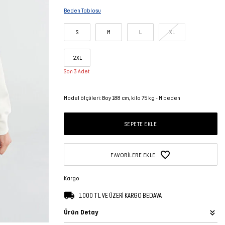
Beden Tablosu
S
M
L
XL
2XL
Son 3 Adet
Model ölçüleri: Boy 188 cm, kilo 75 kg - M beden
SEPETE EKLE
FAVORILERE EKLE
Kargo
1.000 TL VE ÜZERİ KARGO BEDAVA
Ürün Detay