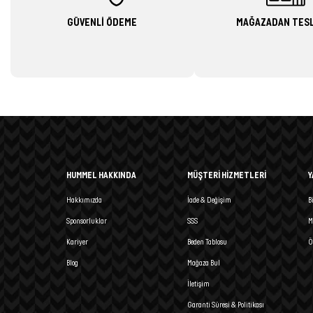
GÜVENLİ ÖDEME
MAĞAZADAN TES
HUMMEL HAKKINDA
MÜŞTERİ HİZMETLERİ
Y
Hakkımızda
İade & Değişim
B
Sponsorluklar
SSS
M
Kariyer
Beden Tablosu
Ö
Blog
Mağaza Bul
İletişim
Garanti Süresi & Politikası