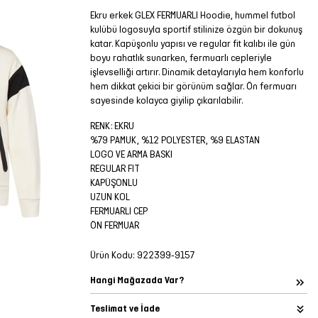
Ekru erkek GLEX FERMUARLI Hoodie, hummel futbol
kulübü logosuyla sportif stilinize özgün bir dokunuş
katar. Kapüşonlu yapısı ve regular fit kalıbı ile gün
boyu rahatlık sunarken, fermuarlı cepleriyle
işlevselliği artırır. Dinamik detaylarıyla hem konforlu
hem dikkat çekici bir görünüm sağlar. Ön fermuarı
sayesinde kolayca giyilip çıkarılabilir.
RENK: EKRU
%79 PAMUK, %12 POLYESTER, %9 ELASTAN
LOGO VE ARMA BASKI
REGULAR FIT
KAPÜŞONLU
UZUN KOL
FERMUARLI CEP
ÖN FERMUAR
Ürün Kodu:
922399-9157
Hangi Mağazada Var?
Teslimat ve İade