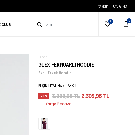
YARDIM
ÜYE GIRIŞI
E CLUB
Erkek
GLEX FERMUARLI HOODIE
Ekru Erkek Hoodie
PEŞİN FİYATINA 3 TAKSİT
3.299,95 TL
2.309,95 TL
-30 %
Kargo Bedava