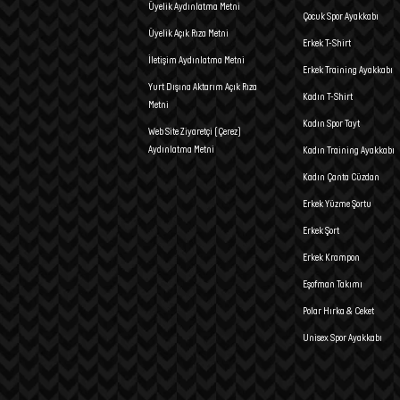
Üyelik Aydınlatma Metni
Çocuk Spor Ayakkabı
Üyelik Açık Rıza Metni
Erkek T-Shirt
İletişim Aydınlatma Metni
Erkek Training Ayakkabı
Yurt Dışına Aktarım Açık Rıza
Kadın T-Shirt
Metni
Kadın Spor Tayt
Web Site Ziyaretçi (Çerez)
Aydınlatma Metni
Kadın Training Ayakkabı
Kadın Çanta Cüzdan
Erkek Yüzme Şortu
Erkek Şort
Erkek Krampon
Eşofman Takımı
Polar Hırka & Ceket
Unisex Spor Ayakkabı