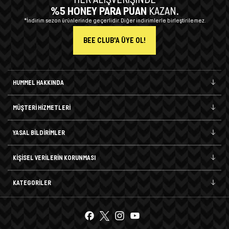
%5 HONEY PARA PUAN
KAZAN.
*İndirim sezon ürünlerinde geçerlidir. Diğer indirimlerle birleştirilemez.
BEE CLUB'A ÜYE OL!
HUMMEL HAKKINDA
MÜŞTERİ HİZMETLERİ
YASAL BİLDİRİMLER
KİŞİSEL VERİLERİN KORUNMASI
KATEGORİLER