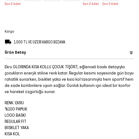
Son 3 Adet
Son 3 Adet
Son 3 Adet
Şort
TÜM
ÜRÜNLER
Kargo
1.000 TL VE ÜZERİ KARGO BEDAVA
Ürün Detay
Ekru GLORINDA KISA KOLLU ÇOCUK TİŞÖRT, eğlenceli baskı detayıyla
çocukların enerjik stiline renk katar. Regular kesimi sayesinde gün boyu
rahatlık sunarken, bisiklet yaka ve kısa kol tasarımıyla hem sportif hem
de sade kombinlere uyum sağlar. Günlük kullanım için ideal bir konfor
ve hareket özgürlüğü sunar.
RENK: EKRU
%100 PAMUK
LOGO BASKI
REGULAR FIT
BİSİKLET YAKA
KISA KOL