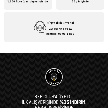
1.000 TL ve üzeri alışverişlerde
30 gün içinde
MÜŞTERİ HİZMETLERİ
+90850 333 63 90
Hafta içi:09:00-18:00
BEE CLUB’A ÜYE OL!
İLK ALIŞVERİŞİNDE
%15 İNDİRİM,
HER ALIŞVERİŞİNDE