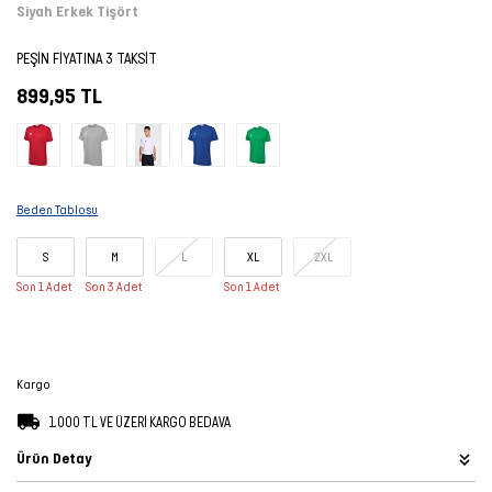
Siyah Erkek Tişört
Şort
PEŞİN FİYATINA 3 TAKSİT
TÜM
899,95 TL
ÜRÜNLER
Beden Tablosu
S
M
L
XL
2XL
Son 1 Adet
Son 3 Adet
Son 1 Adet
Kargo
1.000 TL VE ÜZERİ KARGO BEDAVA
Ürün Detay