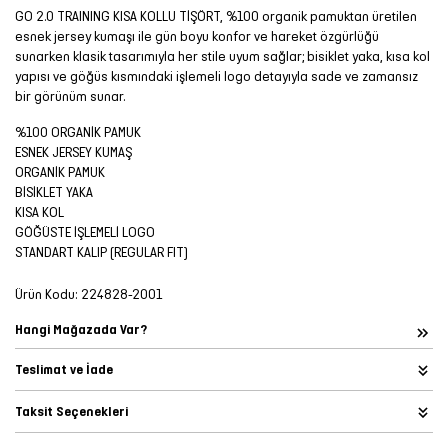
GO 2.0 TRAINING KISA KOLLU TİŞÖRT, %100 organik pamuktan üretilen
esnek jersey kumaşı ile gün boyu konfor ve hareket özgürlüğü
sunarken klasik tasarımıyla her stile uyum sağlar; bisiklet yaka, kısa kol
yapısı ve göğüs kısmındaki işlemeli logo detayıyla sade ve zamansız
bir görünüm sunar.
%100 ORGANİK PAMUK
ESNEK JERSEY KUMAŞ
ORGANİK PAMUK
BİSİKLET YAKA
KISA KOL
GÖĞÜSTE İŞLEMELİ LOGO
STANDART KALIP (REGULAR FIT)
Ürün Kodu:
224828-2001
Hangi Mağazada Var?
Teslimat ve İade
Taksit Seçenekleri