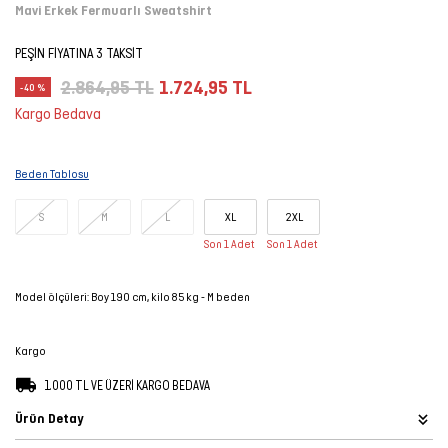
Mavi Erkek Fermuarlı Sweatshirt
Şort
PEŞİN FİYATINA 3 TAKSİT
TÜM
2.864,95 TL
1.724,95 TL
-40 %
ÜRÜNLER
Kargo Bedava
Beden Tablosu
S
M
L
XL
2XL
Son 1 Adet
Son 1 Adet
Model ölçüleri: Boy 190 cm, kilo 85 kg - M beden
Kargo
1.000 TL VE ÜZERİ KARGO BEDAVA
Ürün Detay