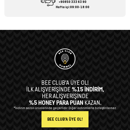
+90850 333 63 90
Hafta içi:09:00-18:00
BEE CLUB’A ÜYE OL!
İLK ALIŞVERİŞİNDE
%15 İNDİRİM,
HER ALIŞVERİŞİNDE
%5 HONEY PARA PUAN
KAZAN.
*İndirim sezon ürünlerinde geçerlidir. Diğer indirimlerle birleştirilemez.
BEE CLUB'A ÜYE OL!