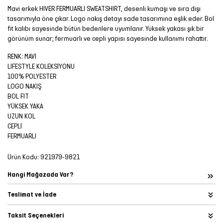
Mavi erkek HIVER FERMUARLI SWEATSHIRT, desenli kumaşı ve sıra dışı
tasarımıyla öne çıkar. Logo nakış detayı sade tasarımına eşlik eder. Bol
fit kalıbı sayesinde bütün bedenlere uyumlanır. Yüksek yakası şık bir
görünüm sunar; fermuarlı ve cepli yapısı sayesinde kullanımı rahattır.
RENK: MAVİ
LIFESTYLE KOLEKSİYONU
100% POLYESTER
LOGO NAKIŞ
BOL FIT
YÜKSEK YAKA
UZUN KOL
CEPLİ
FERMUARLI
Ürün Kodu:
921979-9821
Hangi Mağazada Var?
Teslimat ve İade
Taksit Seçenekleri