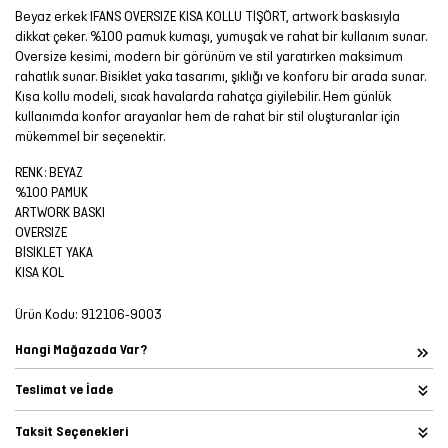
Beyaz erkek IFANS OVERSIZE KISA KOLLU TİŞÖRT, artwork baskısıyla
dikkat çeker. %100 pamuk kumaşı, yumuşak ve rahat bir kullanım sunar.
Oversize kesimi, modern bir görünüm ve stil yaratırken maksimum
rahatlık sunar. Bisiklet yaka tasarımı, şıklığı ve konforu bir arada sunar.
Kısa kollu modeli, sıcak havalarda rahatça giyilebilir. Hem günlük
kullanımda konfor arayanlar hem de rahat bir stil oluşturanlar için
mükemmel bir seçenektir.
RENK: BEYAZ
%100 PAMUK
ARTWORK BASKI
OVERSIZE
BİSİKLET YAKA
KISA KOL
Ürün Kodu:
912106-9003
Hangi Mağazada Var?
Teslimat ve İade
Taksit Seçenekleri