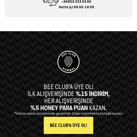
+90850 333 63 90
Hafta içi:09:00-18:00
BEE CLUB’A ÜYE OL!
İLK ALIŞVERİŞİNDE
%15 İNDİRİM,
HER ALIŞVERİŞİNDE
%5 HONEY PARA PUAN
KAZAN.
*İndirim sezon ürünlerinde geçerlidir. Diğer indirimlerle birleştirilemez.
BEE CLUB'A ÜYE OL!