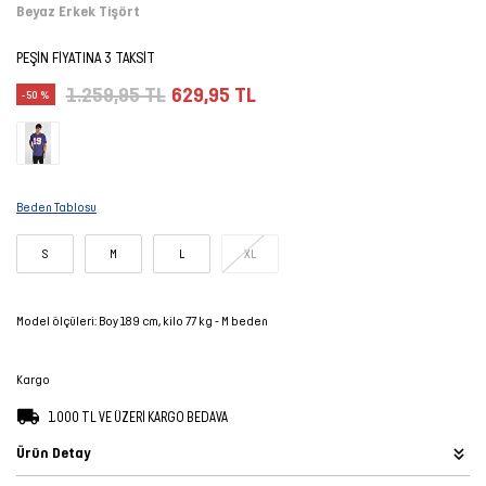
Beyaz Erkek Tişört
Şort
PEŞİN FİYATINA 3 TAKSİT
TÜM
1.259,95 TL
629,95 TL
-50 %
ÜRÜNLER
Beden Tablosu
S
M
L
XL
Model ölçüleri: Boy 189 cm, kilo 77 kg - M beden
Kargo
1.000 TL VE ÜZERİ KARGO BEDAVA
Ürün Detay