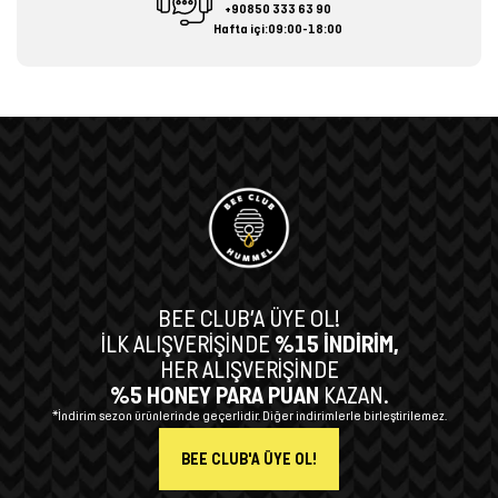
+90850 333 63 90
Hafta içi:09:00-18:00
BEE CLUB’A ÜYE OL!
İLK ALIŞVERİŞİNDE
%15 İNDİRİM,
HER ALIŞVERİŞİNDE
%5 HONEY PARA PUAN
KAZAN.
*İndirim sezon ürünlerinde geçerlidir. Diğer indirimlerle birleştirilemez.
BEE CLUB'A ÜYE OL!