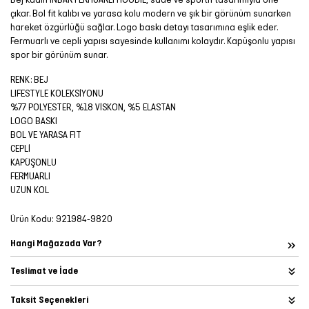
çıkar. Bol fit kalıbı ve yarasa kolu modern ve şık bir görünüm sunarken
hareket özgürlüğü sağlar. Logo baskı detayı tasarımına eşlik eder.
Fermuarlı ve cepli yapısı sayesinde kullanımı kolaydır. Kapüşonlu yapısı
spor bir görünüm sunar.
RENK: BEJ
LIFESTYLE KOLEKSİYONU
%77 POLYESTER, %18 VİSKON, %5 ELASTAN
LOGO BASKI
BOL VE YARASA FIT
CEPLİ
KAPÜŞONLU
FERMUARLI
UZUN KOL
Ürün Kodu:
921984-9820
Hangi Mağazada Var?
Teslimat ve İade
Taksit Seçenekleri