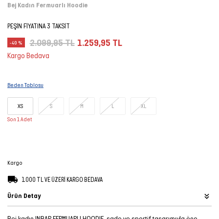
Bej Kadın Fermuarlı Hoodie
Şort
PEŞİN FİYATINA 3 TAKSİT
TÜM
2.099,95 TL
1.259,95 TL
-40 %
ÜRÜNLER
Kargo Bedava
Beden Tablosu
XS
S
M
L
XL
Son 1 Adet
Kargo
1.000 TL VE ÜZERİ KARGO BEDAVA
Ürün Detay
Bej kadın INBAR FERMUARLI HOODIE, sade ve sportif tasarımıyla öne