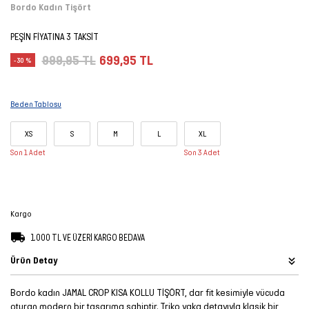
Bordo Kadın Tişört
Şort
PEŞİN FİYATINA 3 TAKSİT
TÜM
999,95 TL
699,95 TL
-30 %
ÜRÜNLER
Beden Tablosu
XS
S
M
L
XL
Son 1 Adet
Son 3 Adet
Kargo
1.000 TL VE ÜZERİ KARGO BEDAVA
Ürün Detay
Bordo kadın JAMAL CROP KISA KOLLU TİŞÖRT, dar fit kesimiyle vücuda
oturan modern bir tasarıma sahiptir. Triko yaka detayıyla klasik bir