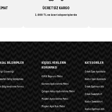
LİMAT
ÜCRETSİZ KARGO
1.000 TL ve üzeri alışverişlerde
ASAL BİLDİRİMLER
KİŞİSEL VERİLERİN
KATEGORİLER
KORUNMASI
ilgi Güvenliği
Erkek Spor Ayakkabı
KVKK Başvuru Metni
esafeli Satış Sözleşmesi
Kadın Spor Ayakkabı
Kamera Aydınlatma Metni
n Bilgilendirme Formu
Erkek Eşofman Altı
Çalışan Adayı Aydınlatma Metni
Erkek Sweatshirt
Müşteri Aydınlatma Metni
Kadın Sweatshirt
Müşteri Açık Rıza Metni
Kadın Eşofman Altı