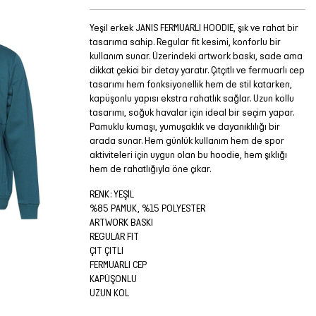
Yeşil erkek JANIS FERMUARLI HOODIE, şık ve rahat bir
tasarıma sahip. Regular fit kesimi, konforlu bir
kullanım sunar. Üzerindeki artwork baskı, sade ama
dikkat çekici bir detay yaratır. Çıtçıtlı ve fermuarlı cep
tasarımı hem fonksiyonellik hem de stil katarken,
kapüşonlu yapısı ekstra rahatlık sağlar. Uzun kollu
tasarımı, soğuk havalar için ideal bir seçim yapar.
Pamuklu kumaşı, yumuşaklık ve dayanıklılığı bir
arada sunar. Hem günlük kullanım hem de spor
aktiviteleri için uygun olan bu hoodie, hem şıklığı
hem de rahatlığıyla öne çıkar.
RENK: YEŞİL
%85 PAMUK, %15 POLYESTER
ARTWORK BASKI
REGULAR FIT
ÇIT ÇITLI
FERMUARLI CEP
KAPÜŞONLU
UZUN KOL