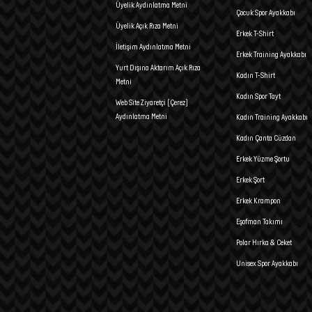
Üyelik Aydınlatma Metni
Çocuk Spor Ayakkabı
Üyelik Açık Rıza Metni
Erkek T-Shirt
İletişim Aydınlatma Metni
Erkek Training Ayakkabı
Yurt Dışına Aktarım Açık Rıza
Kadın T-Shirt
Metni
Kadın Spor Tayt
Web Site Ziyaretçi (Çerez)
Aydınlatma Metni
Kadın Training Ayakkabı
Kadın Çanta Cüzdan
Erkek Yüzme Şortu
Erkek Şort
Erkek Krampon
Eşofman Takımı
Polar Hırka & Ceket
Unisex Spor Ayakkabı