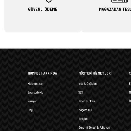
GÜVENLİ ÖDEME
MAĞAZADAN TES
HUMMEL HAKKINDA
MÜŞTERİ HİZMETLERİ
Y
Hakkımızda
İade & Değişim
B
Sponsorluklar
SSS
M
Kariyer
Beden Tablosu
Ö
Blog
Mağaza Bul
İletişim
Garanti Süresi & Politikası