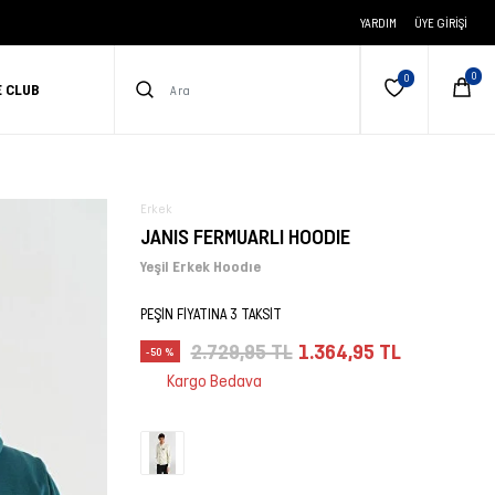
YARDIM
ÜYE GIRIŞI
E CLUB
Erkek
JANIS FERMUARLI HOODIE
Yeşil Erkek Hoodıe
PEŞİN FİYATINA 3 TAKSİT
2.729,95 TL
1.364,95 TL
-50 %
Kargo Bedava