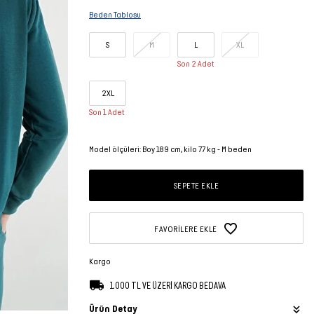
Beden Tablosu
S
M
L
XL
Son 2 Adet
2XL
Son 1 Adet
Model ölçüleri: Boy 189 cm, kilo 77 kg - M beden
SEPETE EKLE
FAVORILERE EKLE
Kargo
1.000 TL VE ÜZERİ KARGO BEDAVA
Ürün Detay