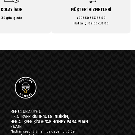
KOLAY İADE
MÜŞTERİ HİZMETLERİ
30 gün içinde
+90850 333 63 90
Hafta içi:09:00-18:00
BEE CLUB’A ÜYE OL!
İLK ALIŞVERİŞİNDE
%15 İNDİRİM,
HER ALIŞVERİŞİNDE
%5 HONEY PARA PUAN
KAZAN.
*İndirim sezon ürünlerinde geçerlidir. Diğer