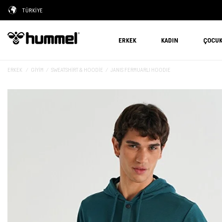
TÜRKİYE
ERKEK
KADIN
ÇOCU
ERKEK
GIYIM
SWEATSHIRT & HOODIE
JANIS FERMUARLI HOODIE