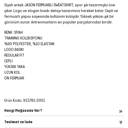
Siyah erkek JASON FERMUARLI SWEATSHIRT, spor şık tasarımıyla öne
çıkar. Logo ve slogan baskı detayı tasarımına hareket katar. Cepli ve
fermuarlı yapısı sayesinde kullanımı kolaydır. Yüksek yakası şık bir
görünüm sunar. Antrenmanların en popüler parçalarından biridir.
RENK: SİYAH
TRAINING KOLEKSİYONU
%90 POLYESTER, %10 ELASTAN
LOGO BASKI
REGULAR FIT
CEPLİ
YÜKSEK YAKA
UZUN KOL
ÖN FERMUAR
Ürün Kodu:
921781-2001
Hangi Mağazada Var?
Teslimat ve İade