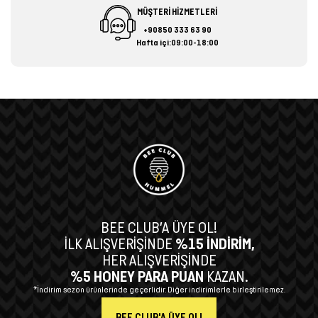
MÜŞTERİ HİZMETLERİ
+90850 333 63 90
Hafta içi:09:00-18:00
BEE CLUB’A ÜYE OL!
İLK ALIŞVERİŞİNDE
%15 İNDİRİM,
HER ALIŞVERİŞİNDE
%5 HONEY PARA PUAN
KAZAN.
*İndirim sezon ürünlerinde geçerlidir. Diğer indirimlerle birleştirilemez.
BEE CLUB'A ÜYE OL!