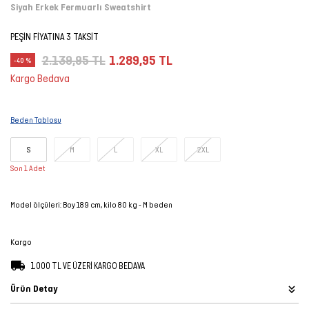
Siyah Erkek Fermuarlı Sweatshirt
Şort
PEŞİN FİYATINA 3 TAKSİT
TÜM
2.139,95 TL
1.289,95 TL
-40 %
ÜRÜNLER
Kargo Bedava
Beden Tablosu
S
M
L
XL
2XL
Son 1 Adet
Model ölçüleri: Boy 189 cm, kilo 80 kg - M beden
Kargo
1.000 TL VE ÜZERİ KARGO BEDAVA
Ürün Detay