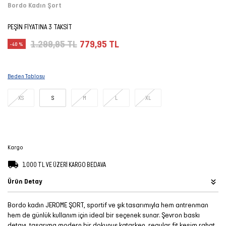
Bordo Kadın Şort
Şort
PEŞİN FİYATINA 3 TAKSİT
TÜM
1.299,95 TL
779,95 TL
-40 %
ÜRÜNLER
Beden Tablosu
XS
S
M
L
XL
Kargo
1.000 TL VE ÜZERİ KARGO BEDAVA
Ürün Detay
Bordo kadın JEROME ŞORT, sportif ve şık tasarımıyla hem antrenman
hem de günlük kullanım için ideal bir seçenek sunar. Şevron baskı
detayı, tasarıma modern bir dokunuş katarken, regular fit kesim rahat