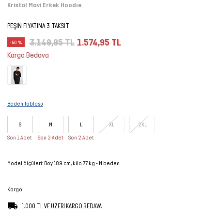
Kristal Mavi Erkek Hoodıe
Şort
PEŞİN FİYATINA 3 TAKSİT
TÜM
3.149,95 TL
1.574,95 TL
-50 %
ÜRÜNLER
Kargo Bedava
Beden Tablosu
S
M
L
XL
2XL
Son 1 Adet
Son 2 Adet
Son 2 Adet
Model ölçüleri: Boy 189 cm, kilo 77 kg - M beden
Kargo
1.000 TL VE ÜZERİ KARGO BEDAVA