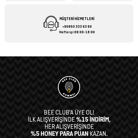
MÜŞTERİ HİZMETLERİ
+90850 333 63 90
Hafta içi:09:00-18:00
BEE CLUB’A ÜYE OL!
İLK ALIŞVERİŞİNDE
%15 İNDİRİM,
HER ALIŞVERİŞİNDE
%5 HONEY PARA PUAN
KAZAN.