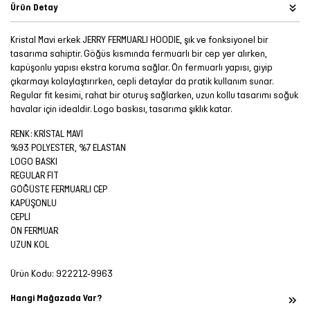
Ürün Detay
Kristal Mavi erkek JERRY FERMUARLI HOODIE, şık ve fonksiyonel bir
tasarıma sahiptir. Göğüs kısmında fermuarlı bir cep yer alırken,
kapüşonlu yapısı ekstra koruma sağlar. Ön fermuarlı yapısı, giyip
çıkarmayı kolaylaştırırken, cepli detaylar da pratik kullanım sunar.
Regular fit kesimi, rahat bir oturuş sağlarken, uzun kollu tasarımı soğuk
havalar için idealdir. Logo baskısı, tasarıma şıklık katar.
RENK: KRİSTAL MAVİ
%93 POLYESTER, %7 ELASTAN
LOGO BASKI
REGULAR FIT
GÖĞÜSTE FERMUARLI CEP
KAPÜŞONLU
CEPLİ
ÖN FERMUAR
UZUN KOL
Ürün Kodu:
922212-9963
Hangi Mağazada Var?