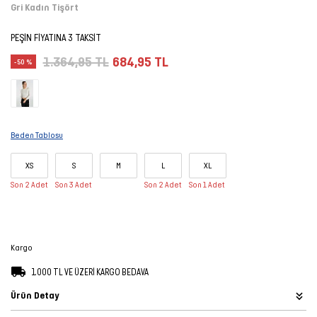
Gri Kadın Tişört
Şort
PEŞİN FİYATINA 3 TAKSİT
TÜM
1.364,95 TL
684,95 TL
-50 %
ÜRÜNLER
Beden Tablosu
XS
S
M
L
XL
Son 2 Adet
Son 3 Adet
Son 2 Adet
Son 1 Adet
Kargo
1.000 TL VE ÜZERİ KARGO BEDAVA
Ürün Detay