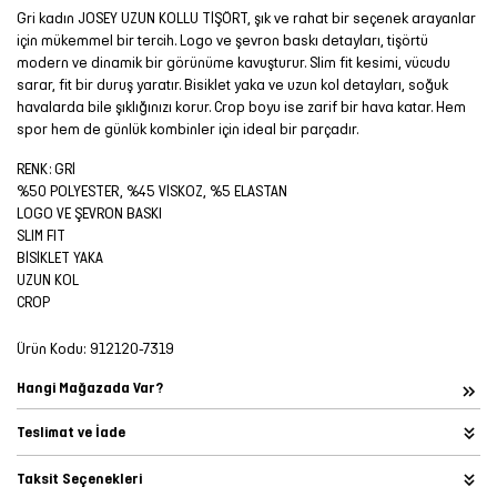
Gri kadın JOSEY UZUN KOLLU TİŞÖRT, şık ve rahat bir seçenek arayanlar
için mükemmel bir tercih. Logo ve şevron baskı detayları, tişörtü
modern ve dinamik bir görünüme kavuşturur. Slim fit kesimi, vücudu
sarar, fit bir duruş yaratır. Bisiklet yaka ve uzun kol detayları, soğuk
havalarda bile şıklığınızı korur. Crop boyu ise zarif bir hava katar. Hem
spor hem de günlük kombinler için ideal bir parçadır.
RENK: GRİ
%50 POLYESTER, %45 VİSKOZ, %5 ELASTAN
LOGO VE ŞEVRON BASKI
SLIM FIT
BİSİKLET YAKA
UZUN KOL
CROP
Ürün Kodu:
912120-7319
Hangi Mağazada Var?
Teslimat ve İade
Taksit Seçenekleri