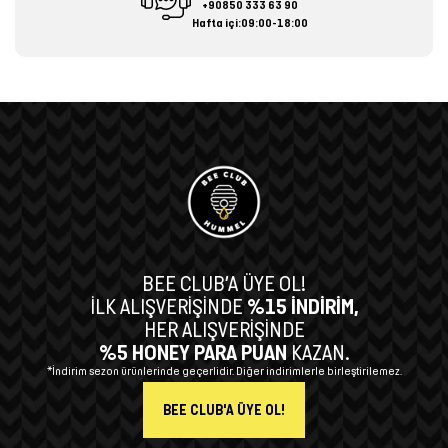
+90850 333 63 90
Hafta içi:09:00-18:00
BEE CLUB’A ÜYE OL!
İLK ALIŞVERİŞİNDE
%15 İNDİRİM,
HER ALIŞVERİŞİNDE
%5 HONEY PARA PUAN
KAZAN.
*İndirim sezon ürünlerinde geçerlidir. Diğer indirimlerle birleştirilemez.
BEE CLUB'A ÜYE OL!