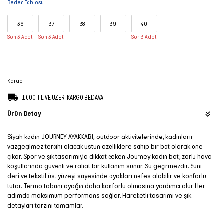
Beden Tablosu
Şort
36
37
38
39
40
TÜM
Son 3 Adet
Son 3 Adet
Son 3 Adet
ÜRÜNLER
Kargo
1.000 TL VE ÜZERİ KARGO BEDAVA
Ürün Detay
Siyah kadın JOURNEY AYAKKABI, outdoor aktivitelerinde, kadınların
vazgeçilmez tercihi olacak üstün özelliklere sahip bir bot olarak öne
çıkar. Spor ve şık tasarımıyla dikkat çeken Journey kadın bot; zorlu hava
koşullarında güvenli ve rahat bir kullanım sunar. Su geçirmezdir. Suni
deri ve tekstil üst yüzeyi sayesinde ayakları nefes alabilir ve konforlu
tutar. Termo tabanı ayağın daha konforlu olmasına yardımcı olur. Her
adımda maksimum performans sağlar. Hareketli tasarımı ve şık
detayları tarzını tamamlar.