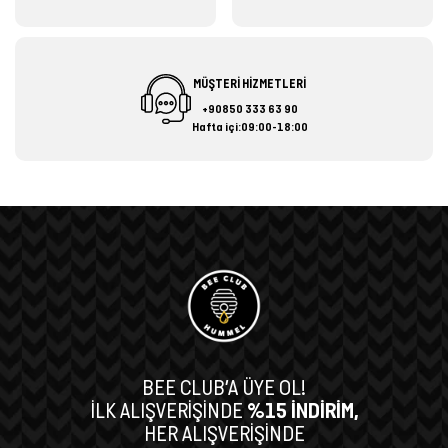
MÜŞTERİ HİZMETLERİ
+90850 333 63 90
Hafta içi:09:00-18:00
BEE CLUB’A ÜYE OL!
İLK ALIŞVERİŞİNDE
%15 İNDİRİM,
HER ALIŞVERİŞİNDE