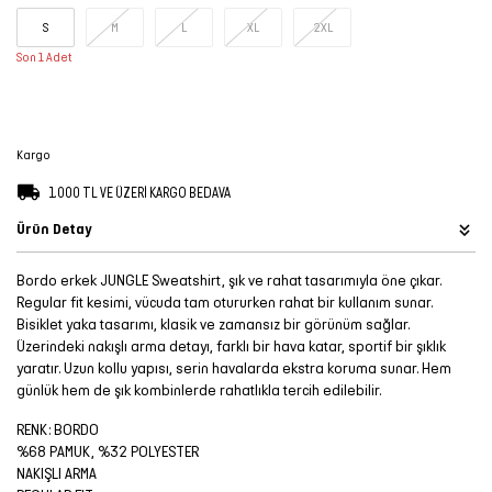
Şort
S
M
L
XL
2XL
Son 1 Adet
TÜM
ÜRÜNLER
Kargo
1.000 TL VE ÜZERİ KARGO BEDAVA
Ürün Detay
Bordo erkek JUNGLE Sweatshirt, şık ve rahat tasarımıyla öne çıkar.
Regular fit kesimi, vücuda tam otururken rahat bir kullanım sunar.
Bisiklet yaka tasarımı, klasik ve zamansız bir görünüm sağlar.
Üzerindeki nakışlı arma detayı, farklı bir hava katar, sportif bir şıklık
yaratır. Uzun kollu yapısı, serin havalarda ekstra koruma sunar. Hem
günlük hem de şık kombinlerde rahatlıkla tercih edilebilir.
RENK: BORDO
%68 PAMUK, %32 POLYESTER
NAKIŞLI ARMA