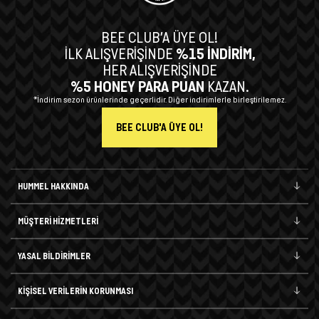
BEE CLUB’A ÜYE OL!
İLK ALIŞVERİŞİNDE
%15 İNDİRİM,
HER ALIŞVERİŞİNDE
%5 HONEY PARA PUAN
KAZAN.
*İndirim sezon ürünlerinde geçerlidir. Diğer indirimlerle birleştirilemez.
BEE CLUB'A ÜYE OL!
HUMMEL HAKKINDA
MÜŞTERİ HİZMETLERİ
YASAL BİLDİRİMLER
KİŞİSEL VERİLERİN KORUNMASI