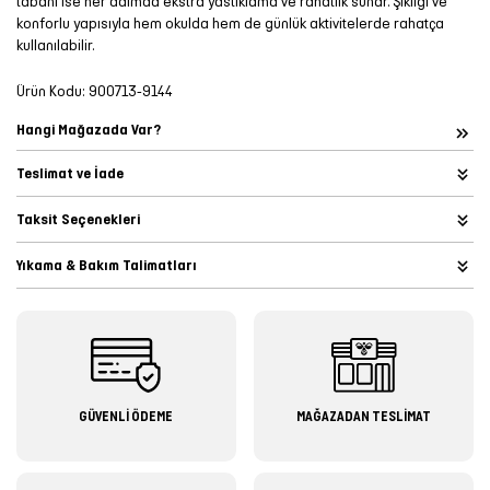
tabanı ise her adımda ekstra yastıklama ve rahatlık sunar. Şıklığı ve
konforlu yapısıyla hem okulda hem de günlük aktivitelerde rahatça
kullanılabilir.
Ürün Kodu:
900713-9144
Hangi Mağazada Var?
Teslimat ve İade
Taksit Seçenekleri
Yıkama & Bakım Talimatları
GÜVENLİ ÖDEME
MAĞAZADAN TESLİMAT