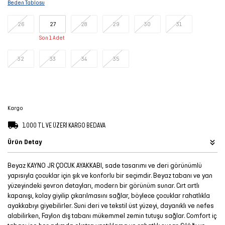
Beden Tablosu
Şort
26
27
28
29
30
31
TÜM
Son 1 Adet
ÜRÜNLER
32
33
34
35
Kargo
1.000 TL VE ÜZERİ KARGO BEDAVA
Ürün Detay
Beyaz KAYNO JR ÇOCUK AYAKKABI, sade tasarımı ve deri görünümlü
yapısıyla çocuklar için şık ve konforlu bir seçimdir. Beyaz tabanı ve yan
yüzeyindeki şevron detayları, modern bir görünüm sunar. Cırt cırtlı
kapanışı, kolay giyilip çıkarılmasını sağlar, böylece çocuklar rahatlıkla
ayakkabıyı giyebilirler. Suni deri ve tekstil üst yüzeyi, dayanıklı ve nefes
alabilirken, Faylon dış tabanı mükemmel zemin tutuşu sağlar. Comfort iç