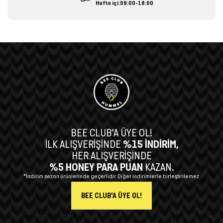
Hafta içi:09:00-18:00
BEE CLUB’A ÜYE OL!
İLK ALIŞVERİŞİNDE
%15 İNDİRİM,
HER ALIŞVERİŞİNDE
%5 HONEY PARA PUAN
KAZAN.
*İndirim sezon ürünlerinde geçerlidir. Diğer indirimlerle birleştirilemez.
BEE CLUB'A ÜYE OL!