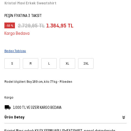
Kristal Mavi Erkek Sweatshirt
Şort
PEŞİN FİYATINA 3 TAKSİT
TÜM
2.729,95 TL
1.364,95 TL
-50 %
ÜRÜNLER
Kargo Bedava
Beden Tablosu
S
M
L
XL
2XL
Model ölçüleri: Boy 189 cm, kilo 77 kg - M beden
Kargo
1.000 TL VE ÜZERİ KARGO BEDAVA
Ürün Detay
Kristal Mavi erkek KILEY FERMUARLI SWEATSHIRT, panel detaylarıyla