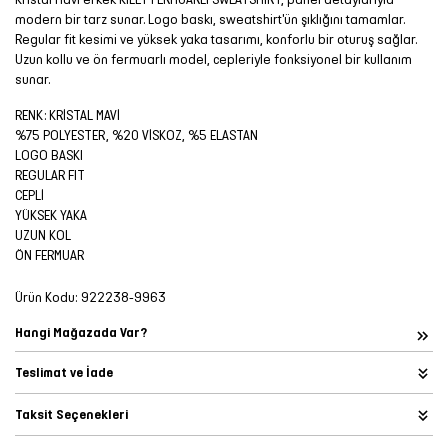
modern bir tarz sunar. Logo baskı, sweatshirt'ün şıklığını tamamlar.
Regular fit kesimi ve yüksek yaka tasarımı, konforlu bir oturuş sağlar.
Uzun kollu ve ön fermuarlı model, cepleriyle fonksiyonel bir kullanım
sunar.
RENK: KRİSTAL MAVİ
%75 POLYESTER, %20 VİSKOZ, %5 ELASTAN
LOGO BASKI
REGULAR FIT
CEPLİ
YÜKSEK YAKA
UZUN KOL
ÖN FERMUAR
Ürün Kodu:
922238-9963
Hangi Mağazada Var?
Teslimat ve İade
Taksit Seçenekleri