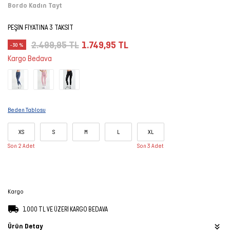
Bordo Kadın Tayt
Şort
PEŞİN FİYATINA 3 TAKSİT
TÜM
2.499,95 TL
1.749,95 TL
-30 %
ÜRÜNLER
Kargo Bedava
Beden Tablosu
XS
S
M
L
XL
Son 2 Adet
Son 3 Adet
Kargo
1.000 TL VE ÜZERİ KARGO BEDAVA
Ürün Detay