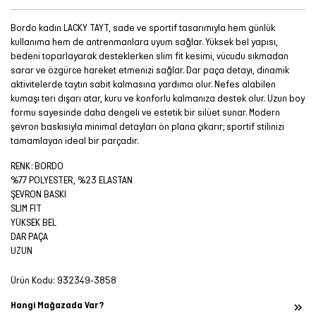
Bordo kadın LACKY TAYT, sade ve sportif tasarımıyla hem günlük
kullanıma hem de antrenmanlara uyum sağlar. Yüksek bel yapısı,
bedeni toparlayarak desteklerken slim fit kesimi, vücudu sıkmadan
sarar ve özgürce hareket etmenizi sağlar. Dar paça detayı, dinamik
aktivitelerde taytın sabit kalmasına yardımcı olur. Nefes alabilen
kumaşı teri dışarı atar, kuru ve konforlu kalmanıza destek olur. Uzun boy
formu sayesinde daha dengeli ve estetik bir silüet sunar. Modern
şevron baskısıyla minimal detayları ön plana çıkarır; sportif stilinizi
tamamlayan ideal bir parçadır.
RENK: BORDO
%77 POLYESTER, %23 ELASTAN
ŞEVRON BASKI
SLIM FIT
YÜKSEK BEL
DAR PAÇA
UZUN
Ürün Kodu:
932349-3858
Hangi Mağazada Var?