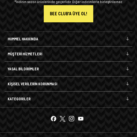
*İndirim sezon ürünlerinde geçerlidir. Diğer indirimlerle birleştirilemez.
BEE CLUB'A ÜYE OL!
HUMMEL HAKKINDA
MÜŞTERİ HİZMETLERİ
YASAL BİLDİRİMLER
KİŞİSEL VERİLERİN KORUNMASI
KATEGORİLER