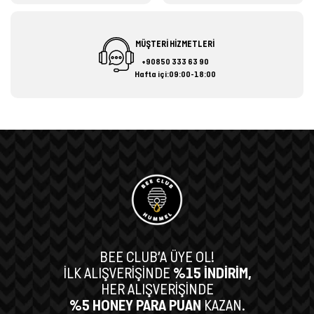
MÜŞTERİ HİZMETLERİ
+90850 333 63 90
Hafta içi:09:00-18:00
BEE CLUB’A ÜYE OL!
İLK ALIŞVERİŞİNDE
%15 İNDİRİM,
HER ALIŞVERİŞİNDE
%5 HONEY PARA PUAN
KAZAN.