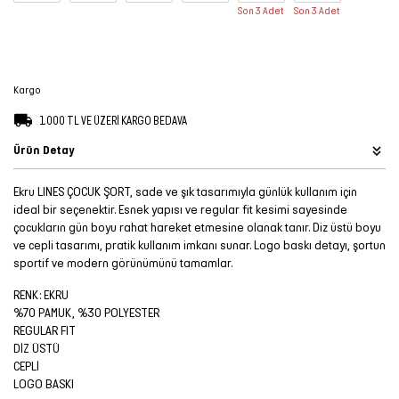
Son 3 Adet
Son 3 Adet
Şort
TÜM
ÜRÜNLER
Kargo
1.000 TL VE ÜZERİ KARGO BEDAVA
Ürün Detay
Ekru LINES ÇOCUK ŞORT, sade ve şık tasarımıyla günlük kullanım için
ideal bir seçenektir. Esnek yapısı ve regular fit kesimi sayesinde
çocukların gün boyu rahat hareket etmesine olanak tanır. Diz üstü boyu
ve cepli tasarımı, pratik kullanım imkanı sunar. Logo baskı detayı, şortun
sportif ve modern görünümünü tamamlar.
RENK: EKRU
%70 PAMUK, %30 POLYESTER
REGULAR FIT
DİZ ÜSTÜ
CEPLİ
LOGO BASKI