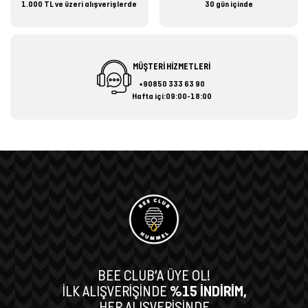
1.000 TL ve üzeri alışverişlerde
30 gün içinde
MÜŞTERİ HİZMETLERİ
+90850 333 63 90
Hafta içi:09:00-18:00
BEE CLUB’A ÜYE OL!
İLK ALIŞVERİŞİNDE
%15 İNDİRİM,
HER ALIŞVERİŞİNDE