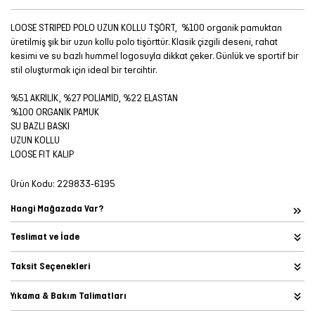
LOOSE STRIPED POLO UZUN KOLLU TŞÖRT, %100 organik pamuktan
üretilmiş şık bir uzun kollu polo tişörttür. Klasik çizgili deseni, rahat
kesimi ve su bazlı hummel logosuyla dikkat çeker. Günlük ve sportif bir
stil oluşturmak için ideal bir tercihtir.
%51 AKRİLİK, %27 POLİAMİD, %22 ELASTAN
%100 ORGANİK PAMUK
SU BAZLI BASKI
UZUN KOLLU
LOOSE FIT KALIP
Ürün Kodu:
229833-6195
Hangi Mağazada Var?
Teslimat ve İade
Taksit Seçenekleri
Yıkama & Bakım Talimatları