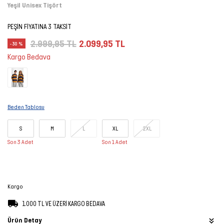
Yeşil Unisex Tişört
Şort
PEŞİN FİYATINA 3 TAKSİT
TÜM
2.999,95 TL
2.099,95 TL
-30 %
ÜRÜNLER
Kargo Bedava
Beden Tablosu
S
M
L
XL
2XL
Son 3 Adet
Son 1 Adet
Kargo
1.000 TL VE ÜZERİ KARGO BEDAVA
Ürün Detay