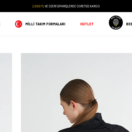
1.000 TL
VE ÜZERİ SİPARİŞLERDE ÜCRETSİZ KARGO
K
MILLI TAKIM FORMALARI
OUTLET
BE