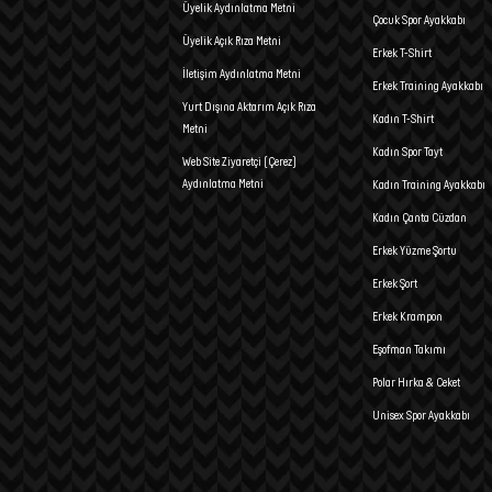
Üyelik Aydınlatma Metni
Çocuk Spor Ayakkabı
Üyelik Açık Rıza Metni
Erkek T-Shirt
İletişim Aydınlatma Metni
Erkek Training Ayakkabı
Yurt Dışına Aktarım Açık Rıza
Kadın T-Shirt
Metni
Kadın Spor Tayt
Web Site Ziyaretçi (Çerez)
Aydınlatma Metni
Kadın Training Ayakkabı
Kadın Çanta Cüzdan
Erkek Yüzme Şortu
Erkek Şort
Erkek Krampon
Eşofman Takımı
Polar Hırka & Ceket
Unisex Spor Ayakkabı