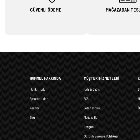
GÜVENLİ ÖDEME
MAĞAZADAN TES
HUMMEL HAKKINDA
MÜŞTERİ HİZMETLERİ
Y
Hakkımızda
İade & Değişim
B
Sponsorluklar
SSS
M
Kariyer
Beden Tablosu
Ö
Blog
Mağaza Bul
İletişim
Garanti Süresi & Politikası