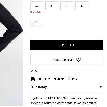
XS
S
M
L
Son 1 Adet
XL
SEPETE EKLE
FAVORILERE EKLE
Kargo
1.000 TL VE ÜZERİ KARGO BEDAVA
Ürün Detay
Siyah kadın LUCY FERMUARLI Sweatshirt, sade ve
sportif tasarımıyla antrenman stiline dinamizm