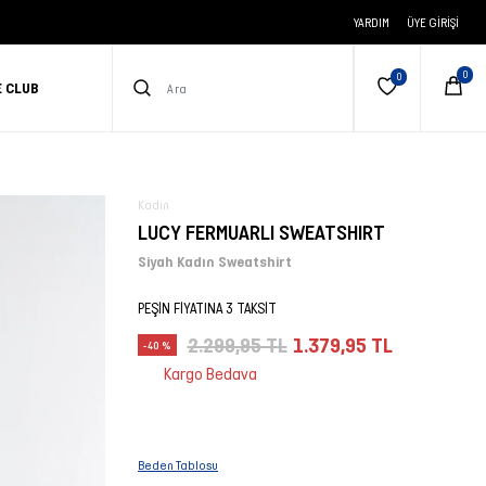
YARDIM
ÜYE GIRIŞI
E CLUB
Kadın
LUCY FERMUARLI SWEATSHIRT
Siyah Kadın Sweatshirt
PEŞİN FİYATINA 3 TAKSİT
2.299,95 TL
1.379,95 TL
-40 %
Kargo Bedava
Beden Tablosu