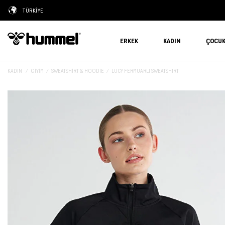
TÜRKİYE
ERKEK
KADIN
ÇOCU
KADIN
GIYIM
SWEATSHIRT & HOODIE
LUCY FERMUARLI SWEATSHIRT