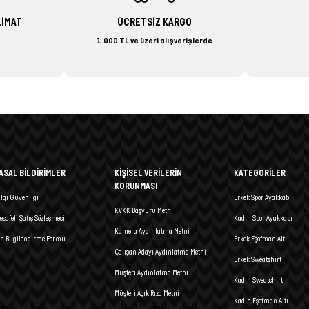
LİMAT
ÜCRETSİZ KARGO
1.000 TL ve üzeri alışverişlerde
ASAL BİLDİRİMLER
KİŞİSEL VERİLERİN
KATEGORİLER
KORUNMASI
ilgi Güvenliği
Erkek Spor Ayakkabı
KVKK Başvuru Metni
esafeli Satış Sözleşmesi
Kadın Spor Ayakkabı
Kamera Aydınlatma Metni
n Bilgilendirme Formu
Erkek Eşofman Altı
Çalışan Adayı Aydınlatma Metni
Erkek Sweatshirt
Müşteri Aydınlatma Metni
Kadın Sweatshirt
Müşteri Açık Rıza Metni
Kadın Eşofman Altı