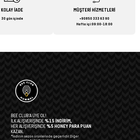
KOLAY İADE
MÜŞTERİ HİZMETLERİ
30 gün içinde
+90850 333 63 90
Hafta içi:09:00-18:00
BEE CLUB’A ÜYE OL!
İLK ALIŞVERİŞİNDE
%15 İNDİRİM,
HER ALIŞVERİŞİNDE
%5 HONEY PARA PUAN
KAZAN.
*İndirim sezon ürünlerinde geçerlidir. Diğer