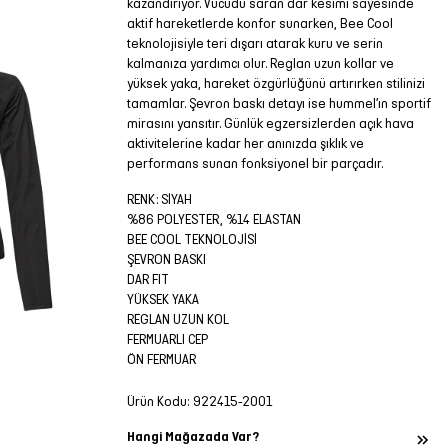
kazandırıyor. Vücudu saran dar kesimi sayesinde
aktif hareketlerde konfor sunarken, Bee Cool
teknolojisiyle teri dışarı atarak kuru ve serin
kalmanıza yardımcı olur. Reglan uzun kollar ve
yüksek yaka, hareket özgürlüğünü artırırken stilinizi
tamamlar. Şevron baskı detayı ise hummel’ın sportif
mirasını yansıtır. Günlük egzersizlerden açık hava
aktivitelerine kadar her anınızda şıklık ve
performans sunan fonksiyonel bir parçadır.
RENK: SİYAH
%86 POLYESTER, %14 ELASTAN
BEE COOL TEKNOLOJİSİ
ŞEVRON BASKI
DAR FIT
YÜKSEK YAKA
REGLAN UZUN KOL
FERMUARLI CEP
ÖN FERMUAR
Ürün Kodu:
922415-2001
Hangi Mağazada Var?