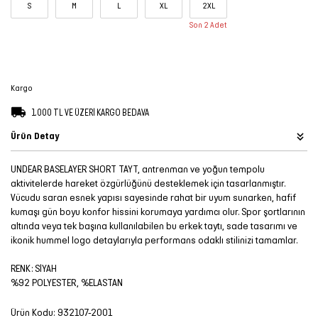
S
M
L
XL
2XL
Şort
Son 2 Adet
TÜM
ÜRÜNLER
Kargo
1.000 TL VE ÜZERİ KARGO BEDAVA
Ürün Detay
UNDEAR BASELAYER SHORT TAYT, antrenman ve yoğun tempolu
aktivitelerde hareket özgürlüğünü desteklemek için tasarlanmıştır.
Vücudu saran esnek yapısı sayesinde rahat bir uyum sunarken, hafif
kumaşı gün boyu konfor hissini korumaya yardımcı olur. Spor şortlarının
altında veya tek başına kullanılabilen bu erkek taytı, sade tasarımı ve
ikonik hummel logo detaylarıyla performans odaklı stilinizi tamamlar.
RENK: SİYAH
%92 POLYESTER, %ELASTAN
Ürün Kodu:
932107-2001