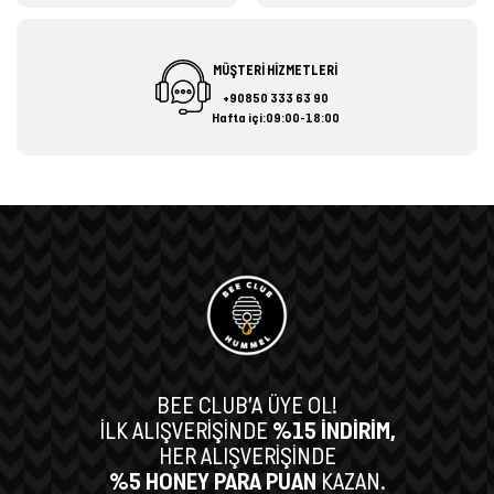
MÜŞTERİ HİZMETLERİ
+90850 333 63 90
Hafta içi:09:00-18:00
BEE CLUB’A ÜYE OL!
İLK ALIŞVERİŞİNDE
%15 İNDİRİM,
HER ALIŞVERİŞİNDE
%5 HONEY PARA PUAN
KAZAN.