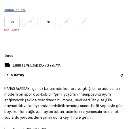
Şort
Beden Tablosu
TÜM
36
37
38
39
40
ÜRÜNLER
Son 1 Adet
Kargo
1.000 TL VE ÜZERİ KARGO BEDAVA
Ürün Detay
MANAS AYAKKABI, günlük kullanımda konforu ve şıklığı bir arada sunan
modern bir spor ayakkabıdır. Şehir yaşamının temposuna uyum
sağlayacak şekilde tasarlanan bu model, suni deri üst yüzeyi ile
dayanıklılık ve kolay temizlenebilirlik avantajı sunar. Hafif yapısıyla gün
boyu konfor sağlayan faylon taban, adımlarınızı yumuşatır ve esnek
yapısıyla yürüyüş deneyimini daha keyifli hale getirir.