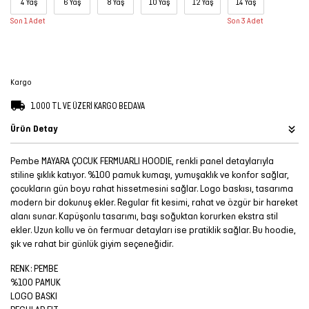
4 Yaş
6 Yaş
8 Yaş
10 Yaş
12 Yaş
14 Yaş
Şort
Son 1 Adet
Son 3 Adet
TÜM
ÜRÜNLER
Kargo
1.000 TL VE ÜZERİ KARGO BEDAVA
Ürün Detay
Pembe MAYARA ÇOCUK FERMUARLI HOODIE, renkli panel detaylarıyla
stiline şıklık katıyor. %100 pamuk kumaşı, yumuşaklık ve konfor sağlar,
çocukların gün boyu rahat hissetmesini sağlar. Logo baskısı, tasarıma
modern bir dokunuş ekler. Regular fit kesimi, rahat ve özgür bir hareket
alanı sunar. Kapüşonlu tasarımı, başı soğuktan korurken ekstra stil
ekler. Uzun kollu ve ön fermuar detayları ise pratiklik sağlar. Bu hoodie,
şık ve rahat bir günlük giyim seçeneğidir.
RENK: PEMBE
%100 PAMUK
LOGO BASKI