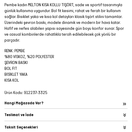
Pembe kadın MELTON KISA KOLLU TİŞÖRT, sade ve sportif tasarımıyla
günlük kullanıma uygundur. Bol fit kesimi, rahat ve ferah bir kullanım
sağlar. Bisiklet yaka ve kısa kol detayları klasik tişört stilini tamamlar.
Üzerindeki şevron baskı, modele dinamik ve modern bir hava katar.
Hafif ve nefes alabilen yapısı sayesinde gün boyu konfor sunar. Spor
ve casual kombinlerde rahatlıkla tercih edilebilecek çok yönlü bir
parçadır.
RENK: PEMBE
%80 VİSKOZ, %20 POLYESTER
ŞEVRON BASKI
BOL FIT
BİSİKLET YAKA
KISA KOL
Ürün Kodu:
912237-3325
Hangi Mağazada Var?
Teslimat ve İade
Taksit Seçenekleri