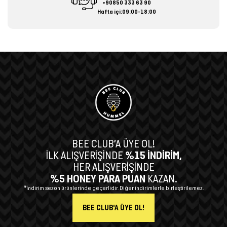
+90850 333 63 90
Hafta içi:09:00-18:00
BEE CLUB’A ÜYE OL!
İLK ALIŞVERİŞİNDE
%15 İNDİRİM,
HER ALIŞVERİŞİNDE
%5 HONEY PARA PUAN
KAZAN.
*İndirim sezon ürünlerinde geçerlidir. Diğer indirimlerle birleştirilemez.
BEE CLUB'A ÜYE OL!