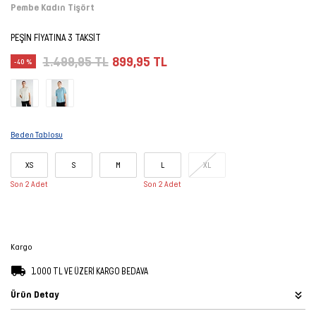
Pembe Kadın Tişört
Şort
PEŞİN FİYATINA 3 TAKSİT
TÜM
1.499,95 TL
899,95 TL
-40 %
ÜRÜNLER
Beden Tablosu
XS
S
M
L
XL
Son 2 Adet
Son 2 Adet
Kargo
1.000 TL VE ÜZERİ KARGO BEDAVA
Ürün Detay