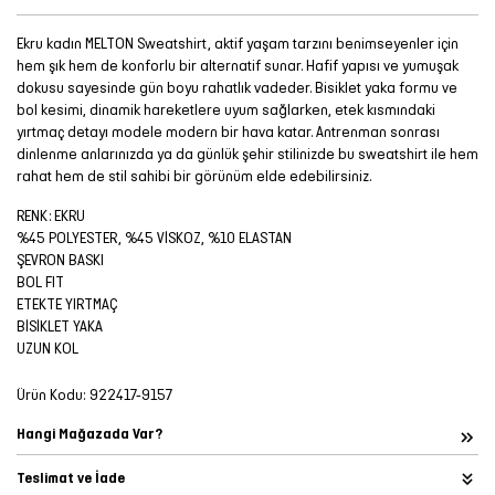
Ekru kadın MELTON Sweatshirt, aktif yaşam tarzını benimseyenler için
hem şık hem de konforlu bir alternatif sunar. Hafif yapısı ve yumuşak
dokusu sayesinde gün boyu rahatlık vadeder. Bisiklet yaka formu ve
bol kesimi, dinamik hareketlere uyum sağlarken, etek kısmındaki
yırtmaç detayı modele modern bir hava katar. Antrenman sonrası
dinlenme anlarınızda ya da günlük şehir stilinizde bu sweatshirt ile hem
rahat hem de stil sahibi bir görünüm elde edebilirsiniz.
RENK: EKRU
%45 POLYESTER, %45 VİSKOZ, %10 ELASTAN
ŞEVRON BASKI
BOL FIT
ETEKTE YIRTMAÇ
BİSİKLET YAKA
UZUN KOL
Ürün Kodu:
922417-9157
Hangi Mağazada Var?
Teslimat ve İade