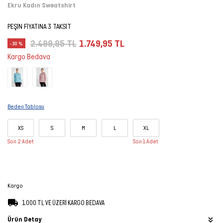
Ekru Kadın Sweatshirt
Şort
PEŞİN FİYATINA 3 TAKSİT
TÜM
2.499,95 TL
1.749,95 TL
-30 %
ÜRÜNLER
Kargo Bedava
Beden Tablosu
XS
S
M
L
XL
Son 2 Adet
Son 1 Adet
Kargo
1.000 TL VE ÜZERİ KARGO BEDAVA
Ürün Detay