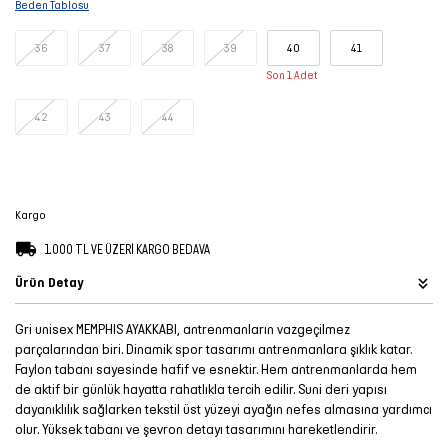
Beden Tablosu
Şort
36
37
38
39
40
41
TÜM
Son 1 Adet
ÜRÜNLER
42
43
44
Kargo
1.000 TL VE ÜZERİ KARGO BEDAVA
Ürün Detay
Gri unisex MEMPHIS AYAKKABI, antrenmanların vazgeçilmez
parçalarından biri. Dinamik spor tasarımı antrenmanlara şıklık katar.
Faylon tabanı sayesinde hafif ve esnektir. Hem antrenmanlarda hem
de aktif bir günlük hayatta rahatlıkla tercih edilir. Suni deri yapısı
dayanıklılık sağlarken tekstil üst yüzeyi ayağın nefes almasına yardımcı
olur. Yüksek tabanı ve şevron detayı tasarımını hareketlendirir.