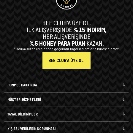
BEE CLUB’A ÜYE OL!
İLK ALIŞVERİŞİNDE
%15 İNDİRİM,
HER ALIŞVERİŞİNDE
%5 HONEY PARA PUAN
KAZAN.
*İndirim sezon ürünlerinde geçerlidir. Diğer indirimlerle birleştirilemez.
BEE CLUB'A ÜYE OL!
HUMMEL HAKKINDA
MÜŞTERİ HİZMETLERİ
YASAL BİLDİRİMLER
KİŞİSEL VERİLERİN KORUNMASI