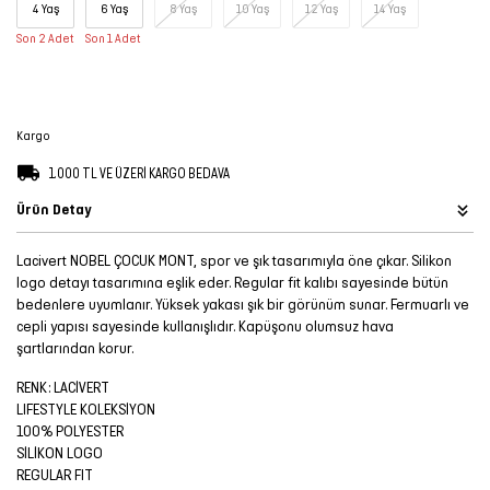
4 Yaş
6 Yaş
8 Yaş
10 Yaş
12 Yaş
14 Yaş
Şort
Son 2 Adet
Son 1 Adet
TÜM
ÜRÜNLER
Kargo
1.000 TL VE ÜZERİ KARGO BEDAVA
Ürün Detay
Lacivert NOBEL ÇOCUK MONT, spor ve şık tasarımıyla öne çıkar. Silikon
logo detayı tasarımına eşlik eder. Regular fit kalıbı sayesinde bütün
bedenlere uyumlanır. Yüksek yakası şık bir görünüm sunar. Fermuarlı ve
cepli yapısı sayesinde kullanışlıdır. Kapüşonu olumsuz hava
şartlarından korur.
RENK: LACİVERT
LIFESTYLE KOLEKSİYON
100% POLYESTER
SİLİKON LOGO
REGULAR FIT