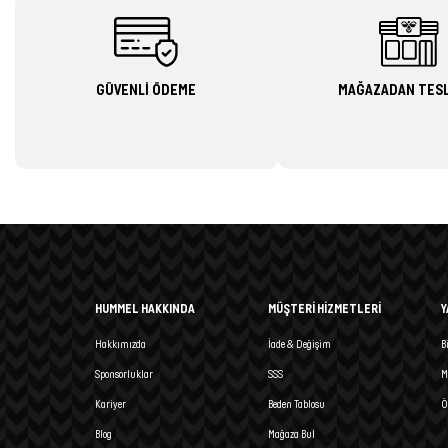
GÜVENLİ ÖDEME
MAĞAZADAN TES
HUMMEL HAKKINDA
MÜŞTERİ HİZMETLERİ
Y
Hakkımızda
İade & Değişim
B
Sponsorluklar
SSS
M
Kariyer
Beden Tablosu
Ö
Blog
Mağaza Bul