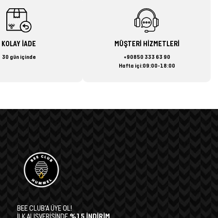
KOLAY İADE
MÜŞTERİ HİZMETLERİ
30 gün içinde
+90850 333 63 90
Hafta içi:09:00-18:00
BEE CLUB’A ÜYE OL!
İLK ALIŞVERİŞİNDE
%15 İNDİRİM,