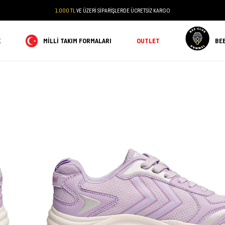
1.000 TL
VE ÜZERİ SİPARİŞLERDE ÜCRETSİZ KARGO
K
MILLI TAKIM FORMALARI
OUTLET
BE