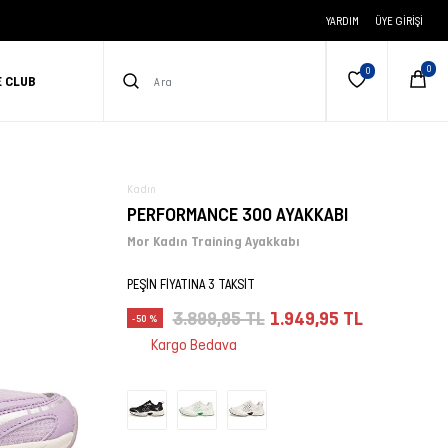
YARDIM
ÜYE GIRIŞI
E CLUB
Kadın
PERFORMANCE 300 AYAKKABI
Mor Kadın Training Ayakkabı
PEŞİN FİYATINA 3 TAKSİT
3.899,95 TL
1.949,95 TL
-50 %
Kargo Bedava