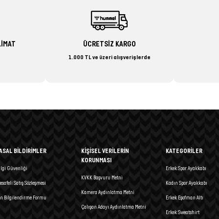
LİMAT
ÜCRETSİZ KARGO
1.000 TL ve üzeri alışverişlerde
ASAL BİLDİRİMLER
KİŞİSEL VERİLERİN
KATEGORİLER
KORUNMASI
ilgi Güvenliği
Erkek Spor Ayakkabı
KVKK Başvuru Metni
esafeli Satış Sözleşmesi
Kadın Spor Ayakkabı
Kamera Aydınlatma Metni
n Bilgilendirme Formu
Erkek Eşofman Altı
Çalışan Adayı Aydınlatma Metni
Erkek Sweatshirt