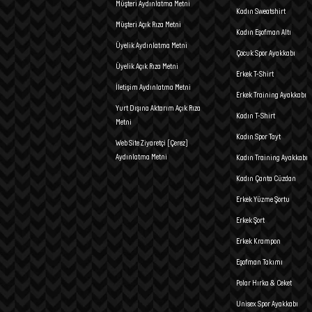
Müşteri Aydınlatma Metni
Kadın Sweatshirt
Müşteri Açık Rıza Metni
Kadın Eşofman Altı
Üyelik Aydınlatma Metni
Çocuk Spor Ayakkabı
Üyelik Açık Rıza Metni
Erkek T-Shirt
İletişim Aydınlatma Metni
Erkek Training Ayakkabı
Yurt Dışına Aktarım Açık Rıza
Kadın T-Shirt
Metni
Kadın Spor Tayt
Web Site Ziyaretçi (Çerez)
Aydınlatma Metni
Kadın Training Ayakkabı
Kadın Çanta Cüzdan
Erkek Yüzme Şortu
Erkek Şort
Erkek Krampon
Eşofman Takımı
Polar Hırka & Ceket
Unisex Spor Ayakkabı