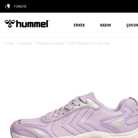
TÜRKİYE
ERKEK
KADIN
ÇOCU
KADIN
AYAKKABI
TRAINING AYAKKABI
PERFORMANCE 300 AYAKKABI