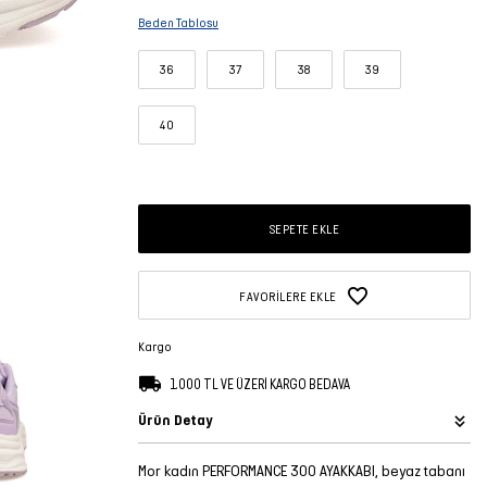
Beden Tablosu
36
37
38
39
40
SEPETE EKLE
FAVORILERE EKLE
Kargo
1.000 TL VE ÜZERİ KARGO BEDAVA
Ürün Detay
Mor kadın PERFORMANCE 300 AYAKKABI, beyaz tabanı