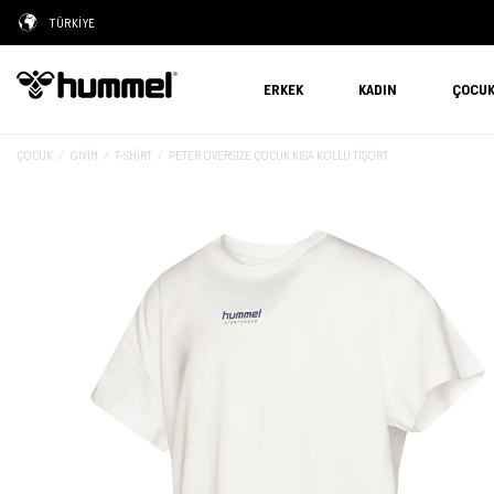
TÜRKİYE
ERKEK
KADIN
ÇOCU
ÇOCUK
GIYIM
T-SHIRT
PETER OVERSIZE ÇOCUK KISA KOLLU TİŞÖRT