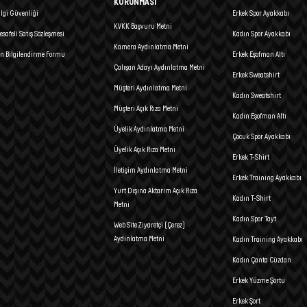
KORUNMASI
ilgi Güvenliği
Erkek Spor Ayakkabı
KVKK Başvuru Metni
esafeli Satış Sözleşmesi
Kadın Spor Ayakkabı
Kamera Aydınlatma Metni
n Bilgilendirme Formu
Erkek Eşofman Altı
Çalışan Adayı Aydınlatma Metni
Erkek Sweatshirt
Müşteri Aydınlatma Metni
Kadın Sweatshirt
Müşteri Açık Rıza Metni
Kadın Eşofman Altı
Üyelik Aydınlatma Metni
Çocuk Spor Ayakkabı
Üyelik Açık Rıza Metni
Erkek T-Shirt
İletişim Aydınlatma Metni
Erkek Training Ayakkabı
Yurt Dışına Aktarım Açık Rıza
Kadın T-Shirt
Metni
Kadın Spor Tayt
Web Site Ziyaretçi (Çerez)
Aydınlatma Metni
Kadın Training Ayakkabı
Kadın Çanta Cüzdan
Erkek Yüzme Şortu
Erkek Şort