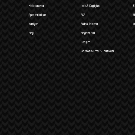
Hakkımızda
İade & Değişim
B
Sponsorluklar
SSS
M
Kariyer
Beden Tablosu
Ö
Blog
Mağaza Bul
İletişim
Garanti Süresi & Politikası