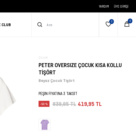
YARDIM
ÜYE GIRIŞI
E CLUB
Çocuk
PETER OVERSIZE ÇOCUK KISA KOLLU
TİŞÖRT
Beyaz Çocuk Tişört
PEŞİN FİYATINA 3 TAKSİT
839,95 TL
419,95 TL
-50 %