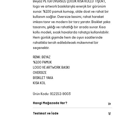
Beyaz PETER OVERSIZE ÇOCUK KISA KOLLU TİŞÖRT,
logo ve artwork baskılarıyla enerjik bir görünüm
sunar. %100 pamuk kumaşı, cilde dost ve rahat bir
kullanım sağlar. Oversize kesimi, rahat hareket
imkanı tanır ve modern bir tarz yaratır. Bisiklet yaka
tasarımı, şıklığı ve rahatlığı bir arada sunar. Kısa
kollu modeli, sıcak havalarda rahatça kullanılabilir.
Hem günlük giyimde hem de oyun saatlerinde
rahatlıkla tercih edilebilecek mükemmel bir
seçenektir.
RENK: BEYAZ
%100 PAMUK
LOGO VE ARTWORK BASKI
OVERSIZE
BİSİKLET YAKA
KISA KOL
Ürün Kodu:
912152-9003
Hangi Mağazada Var?
Teslimat ve İade