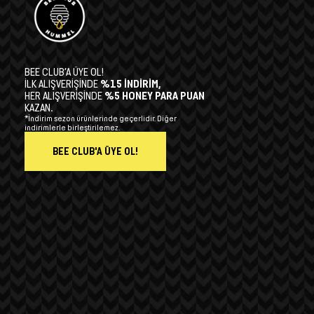
BEE CLUB’A ÜYE OL!
İLK ALIŞVERİŞİNDE
%15 İNDİRİM,
HER ALIŞVERİŞİNDE
%5 HONEY PARA PUAN
KAZAN.
*İndirim sezon ürünlerinde geçerlidir. Diğer
indirimlerle birleştirilemez.
BEE CLUB'A ÜYE OL!