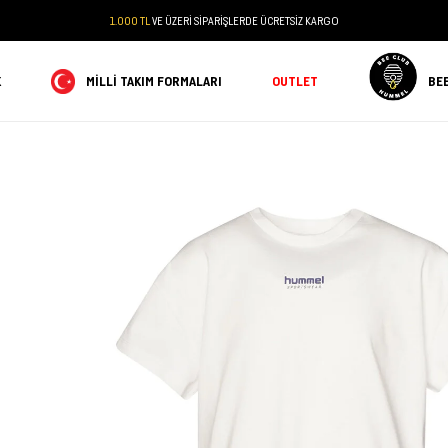
1.000 TL
VE ÜZERİ SİPARİŞLERDE ÜCRETSİZ KARGO
K
MILLI TAKIM FORMALARI
OUTLET
BE