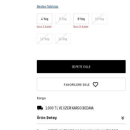
Beden Tablosu
4 Yaş
6 Yaş
8 Yaş
10 Yaş
Son 1 Adet
Son 3 Adet
12 Yaş
14 Yaş
SEPETE EKLE
FAVORILERE EKLE
Kargo
1.000 TL VE ÜZERİ KARGO BEDAVA
Ürün Detay