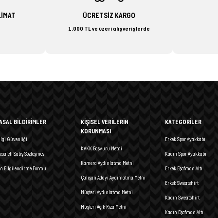
LİMAT
ÜCRETSİZ KARGO
1.000 TL ve üzeri alışverişlerde
ASAL BİLDİRİMLER
KİŞİSEL VERİLERİN
KATEGORİLER
KORUNMASI
ilgi Güvenliği
Erkek Spor Ayakkabı
KVKK Başvuru Metni
esafeli Satış Sözleşmesi
Kadın Spor Ayakkabı
Kamera Aydınlatma Metni
n Bilgilendirme Formu
Erkek Eşofman Altı
Çalışan Adayı Aydınlatma Metni
Erkek Sweatshirt
Müşteri Aydınlatma Metni
Kadın Sweatshirt
Müşteri Açık Rıza Metni
Kadın Eşofman Altı