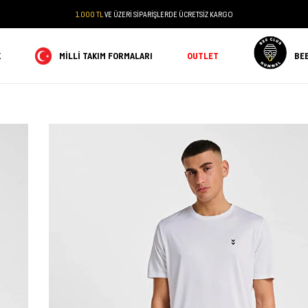
1.000 TL
VE ÜZERİ SİPARİŞLERDE ÜCRETSİZ KARGO
K
MILLI TAKIM FORMALARI
OUTLET
BE