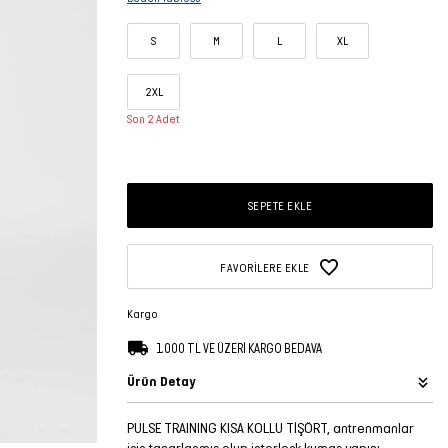
S
M
L
XL
2XL
Son 2 Adet
SEPETE EKLE
FAVORILERE EKLE
Kargo
1.000 TL VE ÜZERİ KARGO BEDAVA
Ürün Detay
PULSE TRAINING KISA KOLLU TİŞÖRT, antrenmanlar