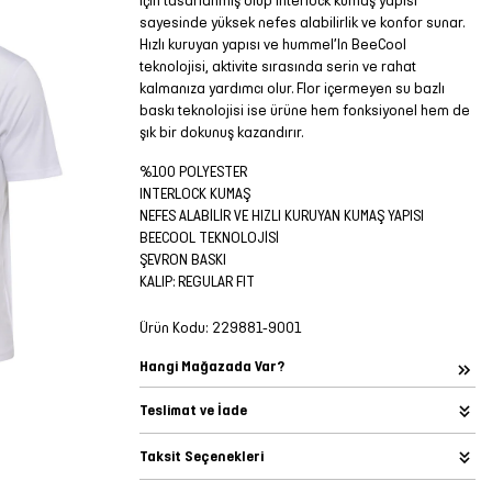
için tasarlanmış olup interlock kumaş yapısı
sayesinde yüksek nefes alabilirlik ve konfor sunar.
Hızlı kuruyan yapısı ve hummel’In BeeCool
teknolojisi, aktivite sırasında serin ve rahat
kalmanıza yardımcı olur. Flor içermeyen su bazlı
baskı teknolojisi ise ürüne hem fonksiyonel hem de
şık bir dokunuş kazandırır.
%100 POLYESTER
INTERLOCK KUMAŞ
NEFES ALABİLİR VE HIZLI KURUYAN KUMAŞ YAPISI
BEECOOL TEKNOLOJİSİ
ŞEVRON BASKI
KALIP: REGULAR FIT
Ürün Kodu:
229881-9001
Hangi Mağazada Var?
Teslimat ve İade
Taksit Seçenekleri