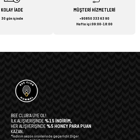
KOLAY İADE
MÜŞTERİ HİZMETLERİ
30 gün içinde
+90850 333 63 90
Hafta içi:09:00-18:00
BEE CLUB’A ÜYE OL!
İLK ALIŞVERİŞİNDE
%15 İNDİRİM,
HER ALIŞVERİŞİNDE
%5 HONEY PARA PUAN
KAZAN.
*İndirim sezon ürünlerinde geçerlidir. Diğer