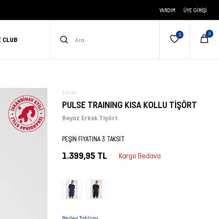
YARDIM
ÜYE GIRIŞI
E CLUB
Erkek
PULSE TRAINING KISA KOLLU TİŞÖRT
Beyaz Erkek Tişört
PEŞİN FİYATINA 3 TAKSİT
1.399,95 TL
Kargo Bedava
Beden Tablosu