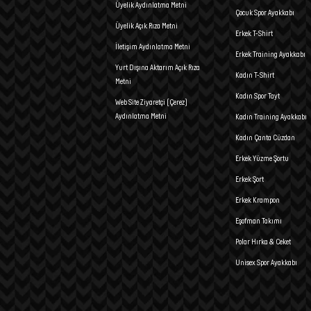
Üyelik Aydınlatma Metni
Çocuk Spor Ayakkabı
Üyelik Açık Rıza Metni
Erkek T-Shirt
İletişim Aydınlatma Metni
Erkek Training Ayakkabı
Yurt Dışına Aktarım Açık Rıza
Kadın T-Shirt
Metni
Kadın Spor Tayt
Web Site Ziyaretçi (Çerez)
Aydınlatma Metni
Kadın Training Ayakkabı
Kadın Çanta Cüzdan
Erkek Yüzme Şortu
Erkek Şort
Erkek Krampon
Eşofman Takımı
Polar Hırka & Ceket
Unisex Spor Ayakkabı