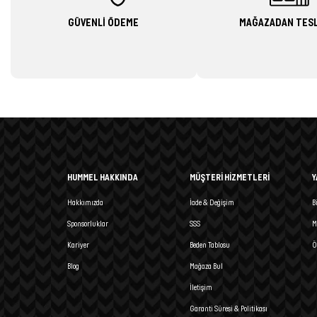
GÜVENLİ ÖDEME
MAĞAZADAN TES
HUMMEL HAKKINDA
MÜŞTERİ HİZMETLERİ
Y
Hakkımızda
İade & Değişim
B
Sponsorluklar
SSS
M
Kariyer
Beden Tablosu
Ö
Blog
Mağaza Bul
İletişim
Garanti Süresi & Politikası