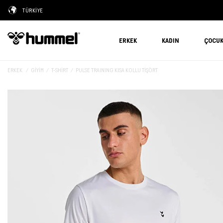
TÜRKİYE
ERKEK
KADIN
ÇOCU
ERKEK
GIYIM
T-SHIRT
PULSE TRAINING KISA KOLLU TİŞÖRT