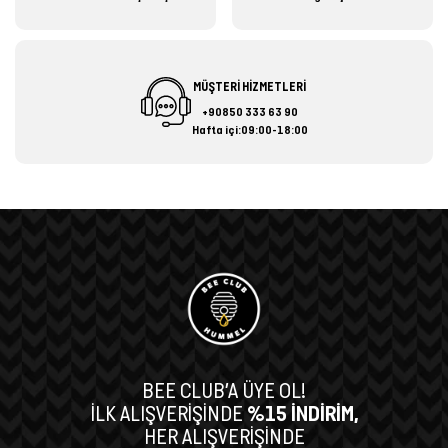
MÜŞTERİ HİZMETLERİ
+90850 333 63 90
Hafta içi:09:00-18:00
BEE CLUB’A ÜYE OL!
İLK ALIŞVERİŞİNDE
%15 İNDİRİM,
HER ALIŞVERİŞİNDE