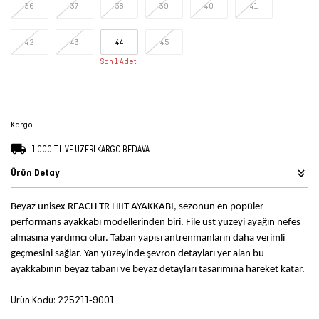
36
37
38
39
40
41
Şort
42
43
44
45
TÜM
Son 1 Adet
ÜRÜNLER
Kargo
1.000 TL VE ÜZERİ KARGO BEDAVA
Ürün Detay
Beyaz unisex REACH TR HIIT AYAKKABI, sezonun en popüler
performans ayakkabı modellerinden biri. File üst yüzeyi ayağın nefes
almasına yardımcı olur. Taban yapısı antrenmanların daha verimli
geçmesini sağlar. Yan yüzeyinde şevron detayları yer alan bu
ayakkabının beyaz tabanı ve beyaz detayları tasarımına hareket katar.
Ürün Kodu:
225211-9001