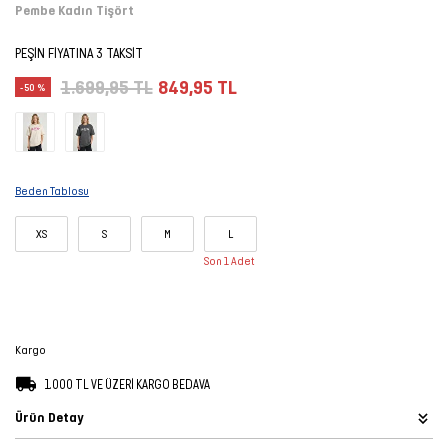
Pembe Kadın Tişört
Şort
PEŞİN FİYATINA 3 TAKSİT
TÜM
1.699,95 TL
849,95 TL
-50 %
ÜRÜNLER
Beden Tablosu
XS
S
M
L
Son 1 Adet
Kargo
1.000 TL VE ÜZERİ KARGO BEDAVA
Ürün Detay