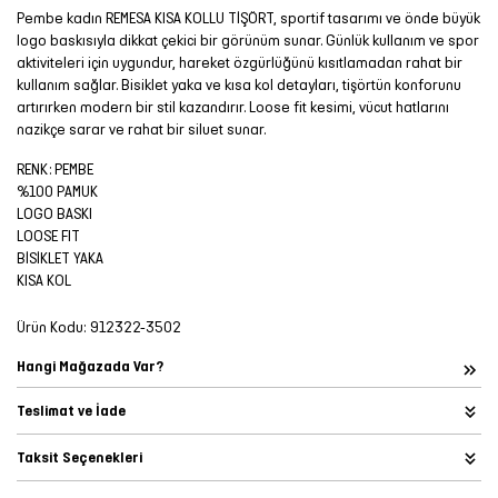
Pembe kadın REMESA KISA KOLLU TİŞÖRT, sportif tasarımı ve önde büyük
logo baskısıyla dikkat çekici bir görünüm sunar. Günlük kullanım ve spor
aktiviteleri için uygundur, hareket özgürlüğünü kısıtlamadan rahat bir
kullanım sağlar. Bisiklet yaka ve kısa kol detayları, tişörtün konforunu
artırırken modern bir stil kazandırır. Loose fit kesimi, vücut hatlarını
nazikçe sarar ve rahat bir siluet sunar.
RENK: PEMBE
%100 PAMUK
LOGO BASKI
LOOSE FIT
BİSİKLET YAKA
KISA KOL
Ürün Kodu:
912322-3502
Hangi Mağazada Var?
Teslimat ve İade
Taksit Seçenekleri