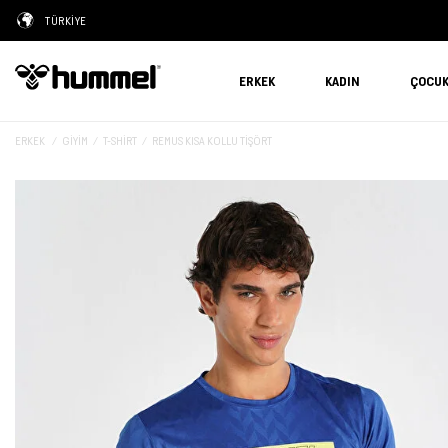
TÜRKİYE
ERKEK
KADIN
ÇOCU
ERKEK
GIYIM
T-SHIRT
REMUS KISA KOLLU TİŞÖRT