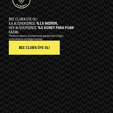
BEE CLUB’A ÜYE OL!
İLK ALIŞVERİŞİNDE
%15 İNDİRİM,
HER ALIŞVERİŞİNDE
%5 HONEY PARA PUAN
KAZAN.
*İndirim sezon ürünlerinde geçerlidir. Diğer
indirimlerle birleştirilemez.
BEE CLUB'A ÜYE OL!