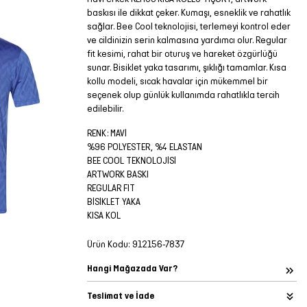
baskısı ile dikkat çeker. Kumaşı, esneklik ve rahatlık
sağlar. Bee Cool teknolojisi, terlemeyi kontrol eder
ve cildinizin serin kalmasına yardımcı olur. Regular
fit kesimi, rahat bir oturuş ve hareket özgürlüğü
sunar. Bisiklet yaka tasarımı, şıklığı tamamlar. Kısa
kollu modeli, sıcak havalar için mükemmel bir
seçenek olup günlük kullanımda rahatlıkla tercih
edilebilir.
RENK: MAVİ
%96 POLYESTER, %4 ELASTAN
BEE COOL TEKNOLOJİSİ
ARTWORK BASKI
REGULAR FIT
BİSİKLET YAKA
KISA KOL
Ürün Kodu:
912156-7837
Hangi Mağazada Var?
Teslimat ve İade