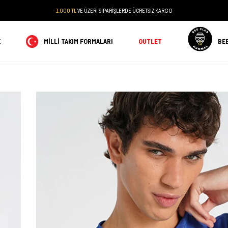
1.000 TL
VE ÜZERİ SİPARİŞLERDE ÜCRETSİZ KARGO
K
MILLI TAKIM FORMALARI
OUTLET
BE