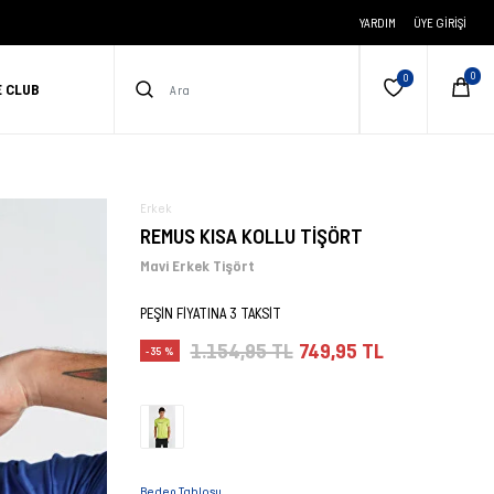
YARDIM
ÜYE GIRIŞI
E CLUB
Erkek
REMUS KISA KOLLU TİŞÖRT
Mavi Erkek Tişört
PEŞİN FİYATINA 3 TAKSİT
1.154,95 TL
749,95 TL
-35 %
Beden Tablosu