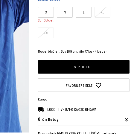
S
M
L
XL
Son 3 Adet
2XL
Model ölçüleri: Boy 189 cm, kilo 77 kg - M beden
SEPETE EKLE
FAVORILERE EKLE
Kargo
1.000 TL VE ÜZERİ KARGO BEDAVA
Ürün Detay
Mavi erkek REMUS KISA KOLLU TİŞÖRT, artwork