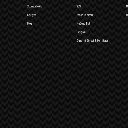
Sponsorluklar
SSS
M
Kariyer
Beden Tablosu
Ö
Blog
Mağaza Bul
İletişim
Garanti Süresi & Politikası