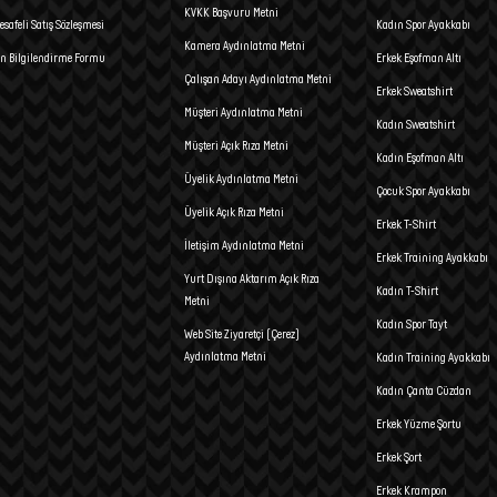
KVKK Başvuru Metni
esafeli Satış Sözleşmesi
Kadın Spor Ayakkabı
Kamera Aydınlatma Metni
n Bilgilendirme Formu
Erkek Eşofman Altı
Çalışan Adayı Aydınlatma Metni
Erkek Sweatshirt
Müşteri Aydınlatma Metni
Kadın Sweatshirt
Müşteri Açık Rıza Metni
Kadın Eşofman Altı
Üyelik Aydınlatma Metni
Çocuk Spor Ayakkabı
Üyelik Açık Rıza Metni
Erkek T-Shirt
İletişim Aydınlatma Metni
Erkek Training Ayakkabı
Yurt Dışına Aktarım Açık Rıza
Kadın T-Shirt
Metni
Kadın Spor Tayt
Web Site Ziyaretçi (Çerez)
Aydınlatma Metni
Kadın Training Ayakkabı
Kadın Çanta Cüzdan
Erkek Yüzme Şortu
Erkek Şort
Erkek Krampon