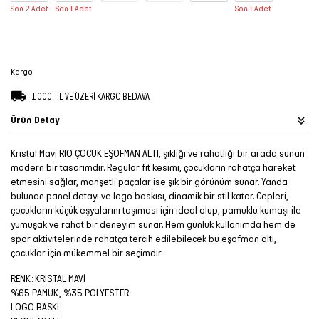
Son 2 Adet
Son 1 Adet
Son 1 Adet
Şort
TÜM
ÜRÜNLER
Kargo
1.000 TL VE ÜZERİ KARGO BEDAVA
Ürün Detay
Kristal Mavi RIO ÇOCUK EŞOFMAN ALTI, şıklığı ve rahatlığı bir arada sunan
modern bir tasarımdır. Regular fit kesimi, çocukların rahatça hareket
etmesini sağlar, manşetli paçalar ise şık bir görünüm sunar. Yanda
bulunan panel detayı ve logo baskısı, dinamik bir stil katar. Cepleri,
çocukların küçük eşyalarını taşıması için ideal olup, pamuklu kumaşı ile
yumuşak ve rahat bir deneyim sunar. Hem günlük kullanımda hem de
spor aktivitelerinde rahatça tercih edilebilecek bu eşofman altı,
çocuklar için mükemmel bir seçimdir.
RENK: KRİSTAL MAVİ
%65 PAMUK, %35 POLYESTER
LOGO BASKI