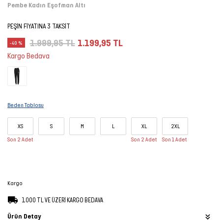
Pembe Kadın Eşofman Altı
Şort
PEŞİN FİYATINA 3 TAKSİT
TÜM
1.999,95 TL
1.199,95 TL
-40 %
ÜRÜNLER
Kargo Bedava
Beden Tablosu
XS
S
M
L
XL
2XL
Son 2 Adet
Son 2 Adet
Son 1 Adet
Kargo
1.000 TL VE ÜZERİ KARGO BEDAVA
Ürün Detay