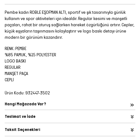
Pembe kadın ROBLE EŞOFMAN ALTI, sportif ve şık tasarımıyla günlük
kullanım ve spor aktiviteleri için idealdir. Regular kesimi ve manşetli
paçaları, rahat bir oturuş sağlarken hareket özgürlüğünü artırır. Cepler,
küçük eşyaların taşınmasını kolaylaştırır ve logo baskı detayı ürüne
modern bir görünüm kazandırır.
RENK: PEMBE
%85 PAMUK, %15 POLYESTER
LOGO BASKI
REGULAR
MANŞET PAÇA
CEPLİ
Ürün Kodu:
932447-3502
Hangi Mağazada Var?
Teslimat ve İade
Taksit Seçenekleri