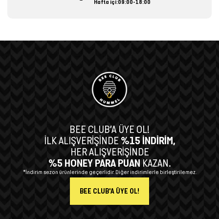
Hafta içi:09:00-18:00
BEE CLUB’A ÜYE OL!
İLK ALIŞVERİŞİNDE
%15 İNDİRİM,
HER ALIŞVERİŞİNDE
%5 HONEY PARA PUAN
KAZAN.
*İndirim sezon ürünlerinde geçerlidir. Diğer indirimlerle birleştirilemez.
BEE CLUB'A ÜYE OL!