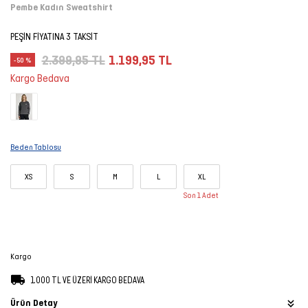
Pembe Kadın Sweatshirt
Şort
PEŞİN FİYATINA 3 TAKSİT
TÜM
2.399,95 TL
1.199,95 TL
-50 %
ÜRÜNLER
Kargo Bedava
Beden Tablosu
XS
S
M
L
XL
Son 1 Adet
Kargo
1.000 TL VE ÜZERİ KARGO BEDAVA
Ürün Detay