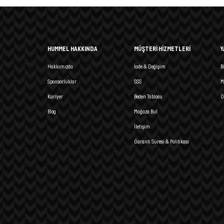
HUMMEL HAKKINDA
MÜŞTERİ HİZMETLERİ
Y
Hakkımızda
İade & Değişim
B
Sponsorluklar
SSS
M
Kariyer
Beden Tablosu
Ö
Blog
Mağaza Bul
İletişim
Garanti Süresi & Politikası