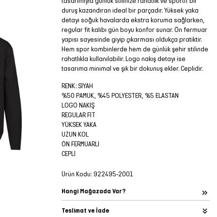
tasarımıyla günlük stilinize rahatlık ve sportif bir
duruş kazandıran ideal bir parçadır. Yüksek yaka
detayı soğuk havalarda ekstra koruma sağlarken,
regular fit kalıbı gün boyu konfor sunar. Ön fermuar
yapısı sayesinde giyip çıkarması oldukça pratiktir.
Hem spor kombinlerde hem de günlük şehir stilinde
rahatlıkla kullanılabilir. Logo nakış detayı ise
tasarıma minimal ve şık bir dokunuş ekler. Ceplidir.
RENK: SİYAH
%50 PAMUK, %45 POLYESTER, %5 ELASTAN
LOGO NAKIŞ
REGULAR FIT
YÜKSEK YAKA
UZUN KOL
ÖN FERMUARLI
CEPLİ
Ürün Kodu:
922495-2001
Hangi Mağazada Var?
Teslimat ve İade