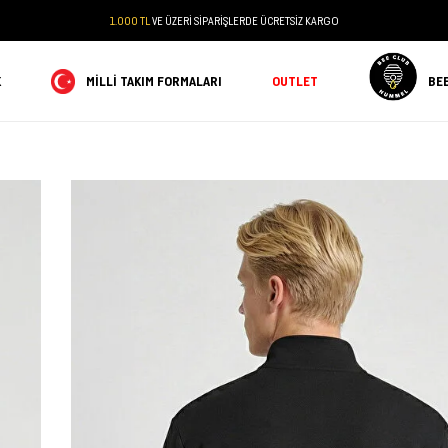
1.000 TL
VE ÜZERİ SİPARİŞLERDE ÜCRETSİZ KARGO
K
MILLI TAKIM FORMALARI
OUTLET
BE