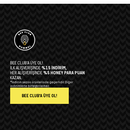
BEE CLUB’A ÜYE OL!
İLK ALIŞVERİŞİNDE
%15 İNDİRİM,
HER ALIŞVERİŞİNDE
%5 HONEY PARA PUAN
KAZAN.
*İndirim sezon ürünlerinde geçerlidir. Diğer
indirimlerle birleştirilemez.
BEE CLUB'A ÜYE OL!