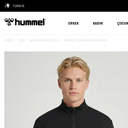
TÜRKİYE
ERKEK
KADIN
ÇOCU
ERKEK
GIYIM
SWEATSHIRT & HOODIE
SABRINO FERMUARLI SWEATSHIRT