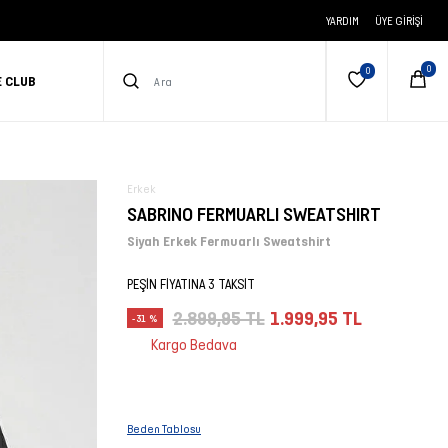
YARDIM
ÜYE GIRIŞI
E CLUB
Erkek
SABRINO FERMUARLI SWEATSHIRT
Siyah Erkek Fermuarlı Sweatshirt
PEŞİN FİYATINA 3 TAKSİT
2.899,95 TL
1.999,95 TL
-31 %
Kargo Bedava
Beden Tablosu