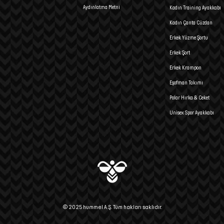
Aydınlatma Metni
Kadın Training Ayakkabı
Kadın Çanta Cüzdan
Erkek Yüzme Şortu
Erkek Şort
Erkek Krampon
Eşofman Takımı
Polar Hırka & Ceket
Unisex Spor Ayakkabı
© 2025 hummel A.Ş. Tüm hakları saklıdır.