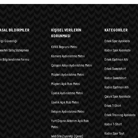
ASAL BİLDİRİMLER
KİŞİSEL VERİLERİN
KATEGORİLER
KORUNMASI
ilgi Güvenliği
Erkek Spor Ayakkabı
KVKK Başvuru Metni
esafeli Satış Sözleşmesi
Kadın Spor Ayakkabı
Kamera Aydınlatma Metni
n Bilgilendirme Formu
Erkek Eşofman Altı
Çalışan Adayı Aydınlatma Metni
Erkek Sweatshirt
Müşteri Aydınlatma Metni
Kadın Sweatshirt
Müşteri Açık Rıza Metni
Kadın Eşofman Altı
Üyelik Aydınlatma Metni
Çocuk Spor Ayakkabı
Üyelik Açık Rıza Metni
Erkek T-Shirt
İletişim Aydınlatma Metni
Erkek Training Ayakkabı
Yurt Dışına Aktarım Açık Rıza
Kadın T-Shirt
Metni
Kadın Spor Tayt
Web Site Ziyaretçi (Çerez)