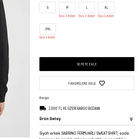
S
M
L
XL
Son 2 Adet
Son 2 Adet
Son 1 Adet
2XL
Son 1 Adet
SEPETE EKLE
FAVORILERE EKLE
Kargo
1.000 TL VE ÜZERİ KARGO BEDAVA
Ürün Detay
Siyah erkek SABRINO FERMUARLI SWEATSHIRT, sade