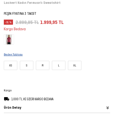
Lacivert Kadın Fermuarlı Sweatshirt
Şort
PEŞİN FİYATINA 3 TAKSİT
TÜM
2.899,95 TL
1.999,95 TL
-31 %
ÜRÜNLER
Kargo Bedava
Beden Tablosu
XS
S
M
L
XL
Kargo
1.000 TL VE ÜZERİ KARGO BEDAVA
Ürün Detay