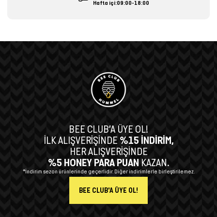
Hafta içi:09:00-18:00
BEE CLUB’A ÜYE OL!
İLK ALIŞVERİŞİNDE
%15 İNDİRİM,
HER ALIŞVERİŞİNDE
%5 HONEY PARA PUAN
KAZAN.
*İndirim sezon ürünlerinde geçerlidir. Diğer indirimlerle birleştirilemez.
BEE CLUB'A ÜYE OL!