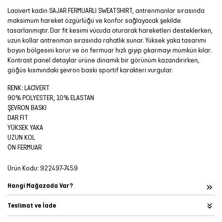
Lacivert kadın SAJAR FERMUARLI SWEATSHIRT, antrenmanlar sırasında
maksimum hareket özgürlüğü ve konfor sağlayacak şekilde
tasarlanmıştır. Dar fit kesimi vücuda oturarak hareketleri desteklerken,
uzun kollar antrenman sırasında rahatlık sunar. Yüksek yaka tasarımı
boyun bölgesini korur ve ön fermuar hızlı giyip çıkarmayı mümkün kılar.
Kontrast panel detaylar ürüne dinamik bir görünüm kazandırırken,
göğüs kısmındaki şevron baskı sportif karakteri vurgular.
RENK: LACİVERT
90% POLYESTER, 10% ELASTAN
ŞEVRON BASKI
DAR FIT
YÜKSEK YAKA
UZUN KOL
ÖN FERMUAR
Ürün Kodu:
922497-7459
Hangi Mağazada Var?
Teslimat ve İade