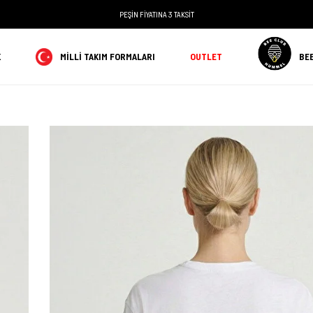
PEŞİN FİYATINA 3 TAKSİT
K
MILLI TAKIM FORMALARI
OUTLET
BE