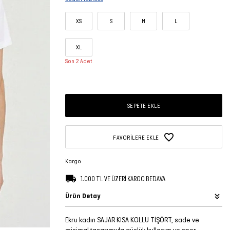
XS
S
M
L
XL
Son 2 Adet
SEPETE EKLE
FAVORILERE EKLE
Kargo
1.000 TL VE ÜZERİ KARGO BEDAVA
Ürün Detay
Ekru kadın SAJAR KISA KOLLU TİŞÖRT, sade ve