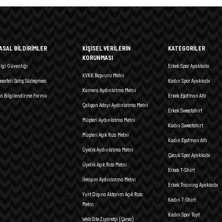
ASAL BİLDİRİMLER
KİŞİSEL VERİLERİN
KATEGORİLER
KORUNMASI
ilgi Güvenliği
Erkek Spor Ayakkabı
KVKK Başvuru Metni
esafeli Satış Sözleşmesi
Kadın Spor Ayakkabı
Kamera Aydınlatma Metni
n Bilgilendirme Formu
Erkek Eşofman Altı
Çalışan Adayı Aydınlatma Metni
Erkek Sweatshirt
Müşteri Aydınlatma Metni
Kadın Sweatshirt
Müşteri Açık Rıza Metni
Kadın Eşofman Altı
Üyelik Aydınlatma Metni
Çocuk Spor Ayakkabı
Üyelik Açık Rıza Metni
Erkek T-Shirt
İletişim Aydınlatma Metni
Erkek Training Ayakkabı
Yurt Dışına Aktarım Açık Rıza
Kadın T-Shirt
Metni
Kadın Spor Tayt
Web Site Ziyaretçi (Çerez)