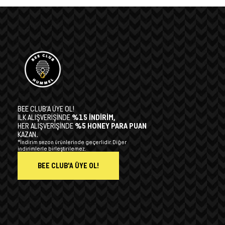
BEE CLUB’A ÜYE OL!
İLK ALIŞVERİŞİNDE
%15 İNDİRİM,
HER ALIŞVERİŞİNDE
%5 HONEY PARA PUAN
KAZAN.
*İndirim sezon ürünlerinde geçerlidir. Diğer
indirimlerle birleştirilemez.
BEE CLUB'A ÜYE OL!