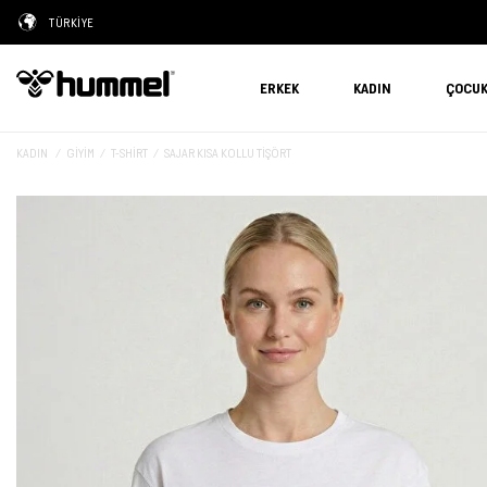
TÜRKİYE
ERKEK
KADIN
ÇOCU
KADIN
GIYIM
T-SHIRT
SAJAR KISA KOLLU TİŞÖRT