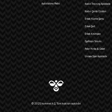
Aydınlatma Metni
Kadın Training Ayakkabı
Kadın Çanta Cüzdan
Erkek Yüzme Şortu
Erkek Şort
Erkek Krampon
Eşofman Takımı
Polar Hırka & Ceket
Unisex Spor Ayakkabı
© 2025 hummel A.Ş. Tüm hakları saklıdır.