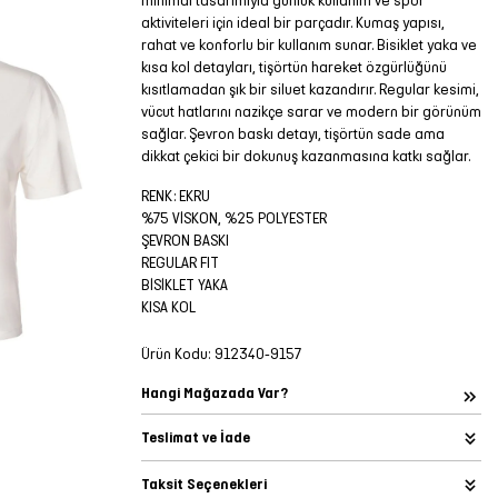
minimal tasarımıyla günlük kullanım ve spor
aktiviteleri için ideal bir parçadır. Kumaş yapısı,
rahat ve konforlu bir kullanım sunar. Bisiklet yaka ve
kısa kol detayları, tişörtün hareket özgürlüğünü
kısıtlamadan şık bir siluet kazandırır. Regular kesimi,
vücut hatlarını nazikçe sarar ve modern bir görünüm
sağlar. Şevron baskı detayı, tişörtün sade ama
dikkat çekici bir dokunuş kazanmasına katkı sağlar.
RENK: EKRU
%75 VİSKON, %25 POLYESTER
ŞEVRON BASKI
REGULAR FIT
BİSİKLET YAKA
KISA KOL
Ürün Kodu:
912340-9157
Hangi Mağazada Var?
Teslimat ve İade
Taksit Seçenekleri