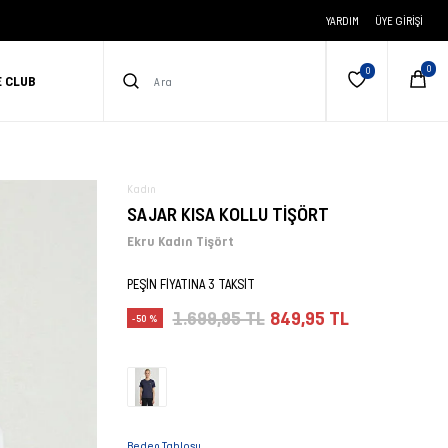
YARDIM
ÜYE GIRIŞI
E CLUB
Kadın
SAJAR KISA KOLLU TİŞÖRT
Ekru Kadın Tişört
PEŞİN FİYATINA 3 TAKSİT
1.699,95 TL
849,95 TL
-50 %
Beden Tablosu