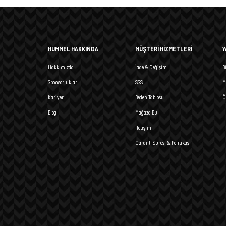
HUMMEL HAKKINDA
MÜŞTERİ HİZMETLERİ
Y
Hakkımızda
İade & Değişim
B
Sponsorluklar
SSS
M
Kariyer
Beden Tablosu
Ö
Blog
Mağaza Bul
İletişim
Garanti Süresi & Politikası