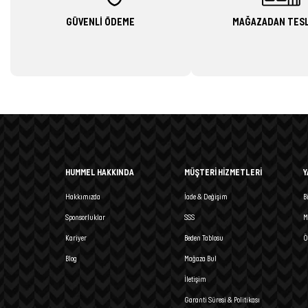
GÜVENLİ ÖDEME
MAĞAZADAN TES
HUMMEL HAKKINDA
MÜŞTERİ HİZMETLERİ
Y
Hakkımızda
İade & Değişim
B
Sponsorluklar
SSS
M
Kariyer
Beden Tablosu
Ö
Blog
Mağaza Bul
İletişim
Garanti Süresi & Politikası