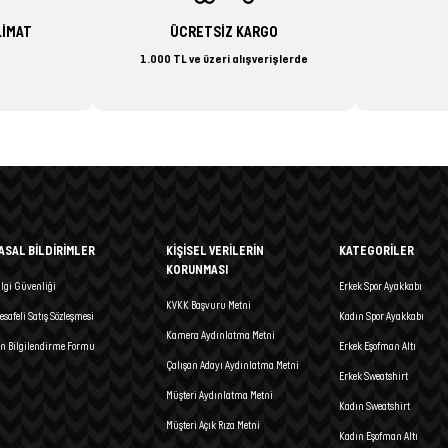
LİMAT
ÜCRETSİZ KARGO
1.000 TL ve üzeri alışverişlerde
ASAL BİLDİRİMLER
KİŞİSEL VERİLERİN
KATEGORİLER
KORUNMASI
ilgi Güvenliği
Erkek Spor Ayakkabı
KVKK Başvuru Metni
esafeli Satış Sözleşmesi
Kadın Spor Ayakkabı
Kamera Aydınlatma Metni
n Bilgilendirme Formu
Erkek Eşofman Altı
Çalışan Adayı Aydınlatma Metni
Erkek Sweatshirt
Müşteri Aydınlatma Metni
Kadın Sweatshirt
Müşteri Açık Rıza Metni
Kadın Eşofman Altı