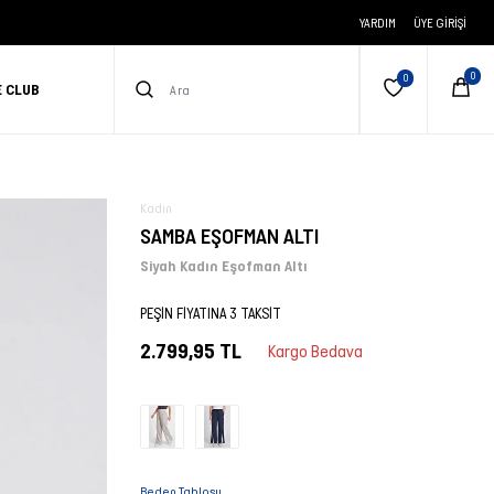
YARDIM
ÜYE GIRIŞI
E CLUB
Kadın
SAMBA EŞOFMAN ALTI
Siyah Kadın Eşofman Altı
PEŞİN FİYATINA 3 TAKSİT
2.799,95 TL
Kargo Bedava
Beden Tablosu