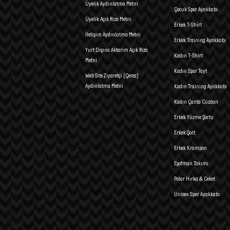
Üyelik Aydınlatma Metni
Çocuk Spor Ayakkabı
Üyelik Açık Rıza Metni
Erkek T-Shirt
İletişim Aydınlatma Metni
Erkek Training Ayakkabı
Yurt Dışına Aktarım Açık Rıza
Kadın T-Shirt
Metni
Kadın Spor Tayt
Web Site Ziyaretçi (Çerez)
Aydınlatma Metni
Kadın Training Ayakkabı
Kadın Çanta Cüzdan
Erkek Yüzme Şortu
Erkek Şort
Erkek Krampon
Eşofman Takımı
Polar Hırka & Ceket
Unisex Spor Ayakkabı