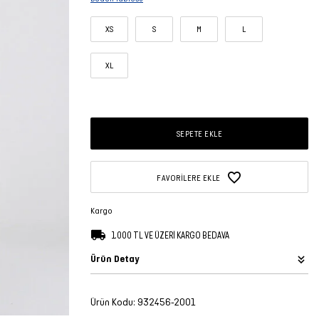
XS
S
M
L
XL
SEPETE EKLE
FAVORILERE EKLE
Kargo
1.000 TL VE ÜZERİ KARGO BEDAVA
Ürün Detay
Ürün Kodu:
932456-2001