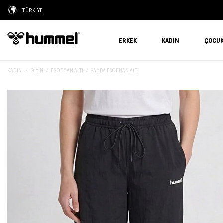
TÜRKİYE
ERKEK
KADIN
ÇOCU
KADIN
GIYIM
EŞOFMAN ALTI
SAMBA EŞOFMAN ALTI