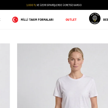
1.000 TL
VE ÜZERİ SİPARİŞLERDE ÜCRETSİZ KARGO
K
MILLI TAKIM FORMALARI
OUTLET
BE