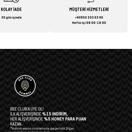
KOLAY İADE
MÜŞTERİ HİZMETLERİ
30 gün içinde
+90850 333 63 90
Hafta içi:09:00-18:00
BEE CLUB’A ÜYE OL!
İLK ALIŞVERİŞİNDE
%15 İNDİRİM,
HER ALIŞVERİŞİNDE
%5 HONEY PARA PUAN
KAZAN.
*İndirim sezon ürünlerinde geçerlidir. Diğer