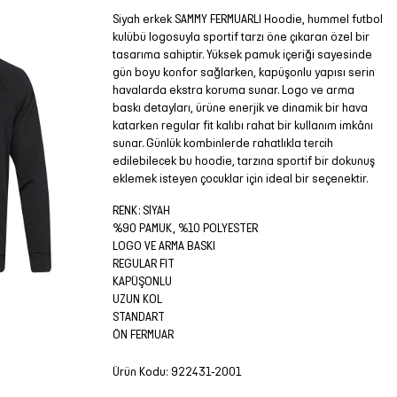
Siyah erkek SAMMY FERMUARLI Hoodie, hummel futbol
kulübü logosuyla sportif tarzı öne çıkaran özel bir
tasarıma sahiptir. Yüksek pamuk içeriği sayesinde
gün boyu konfor sağlarken, kapüşonlu yapısı serin
havalarda ekstra koruma sunar. Logo ve arma
baskı detayları, ürüne enerjik ve dinamik bir hava
katarken regular fit kalıbı rahat bir kullanım imkânı
sunar. Günlük kombinlerde rahatlıkla tercih
edilebilecek bu hoodie, tarzına sportif bir dokunuş
eklemek isteyen çocuklar için ideal bir seçenektir.
RENK: SİYAH
%90 PAMUK, %10 POLYESTER
LOGO VE ARMA BASKI
REGULAR FIT
KAPÜŞONLU
UZUN KOL
STANDART
ÖN FERMUAR
Ürün Kodu:
922431-2001