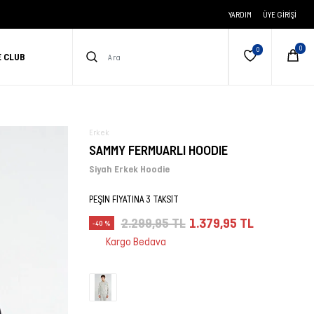
YARDIM
ÜYE GIRIŞI
E CLUB
Erkek
SAMMY FERMUARLI HOODIE
Siyah Erkek Hoodie
PEŞİN FİYATINA 3 TAKSİT
2.299,95 TL
1.379,95 TL
-40 %
Kargo Bedava