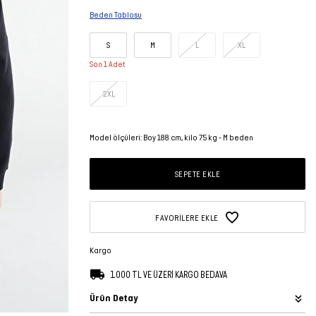
Beden Tablosu
S
M
L
XL
Son 1 Adet
2XL
Model ölçüleri: Boy 188 cm, kilo 75 kg - M beden
SEPETE EKLE
FAVORILERE EKLE
Kargo
1.000 TL VE ÜZERİ KARGO BEDAVA
Ürün Detay