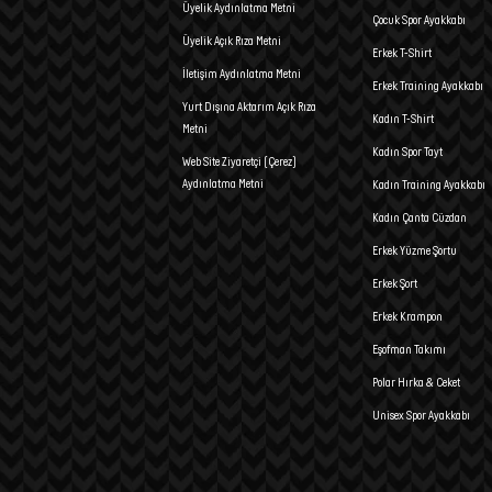
Üyelik Aydınlatma Metni
Çocuk Spor Ayakkabı
Üyelik Açık Rıza Metni
Erkek T-Shirt
İletişim Aydınlatma Metni
Erkek Training Ayakkabı
Yurt Dışına Aktarım Açık Rıza
Kadın T-Shirt
Metni
Kadın Spor Tayt
Web Site Ziyaretçi (Çerez)
Aydınlatma Metni
Kadın Training Ayakkabı
Kadın Çanta Cüzdan
Erkek Yüzme Şortu
Erkek Şort
Erkek Krampon
Eşofman Takımı
Polar Hırka & Ceket
Unisex Spor Ayakkabı