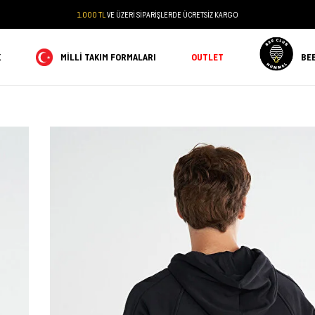
1.000 TL
VE ÜZERİ SİPARİŞLERDE ÜCRETSİZ KARGO
K
MILLI TAKIM FORMALARI
OUTLET
BE