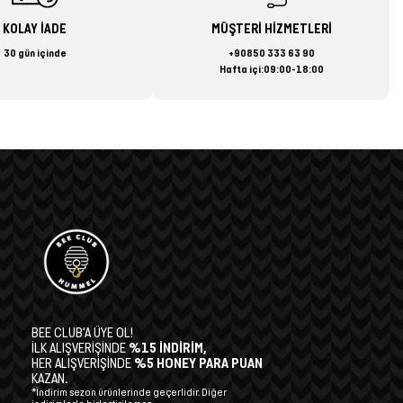
KOLAY İADE
MÜŞTERİ HİZMETLERİ
30 gün içinde
+90850 333 63 90
Hafta içi:09:00-18:00
BEE CLUB’A ÜYE OL!
İLK ALIŞVERİŞİNDE
%15 İNDİRİM,
HER ALIŞVERİŞİNDE
%5 HONEY PARA PUAN
KAZAN.
*İndirim sezon ürünlerinde geçerlidir. Diğer