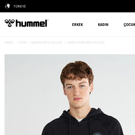
TÜRKİYE
ERKEK
KADIN
ÇOCU
ERKEK
GIYIM
SWEATSHIRT & HOODIE
SAMMY FERMUARLI HOODIE