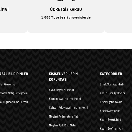
LİMAT
ÜCRETSİZ KARGO
1.000 TL ve üzeri alışverişlerde
ASAL BİLDİRİMLER
KİŞİSEL VERİLERİN
KATEGORİLER
KORUNMASI
ilgi Güvenliği
Erkek Spor Ayakkabı
KVKK Başvuru Metni
esafeli Satış Sözleşmesi
Kadın Spor Ayakkabı
Kamera Aydınlatma Metni
n Bilgilendirme Formu
Erkek Eşofman Altı
Çalışan Adayı Aydınlatma Metni
Erkek Sweatshirt
Müşteri Aydınlatma Metni
Kadın Sweatshirt
Müşteri Açık Rıza Metni
Kadın Eşofman Altı