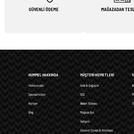
GÜVENLİ ÖDEME
MAĞAZADAN TES
HUMMEL HAKKINDA
MÜŞTERİ HİZMETLERİ
Y
Hakkımızda
İade & Değişim
B
Sponsorluklar
SSS
M
Kariyer
Beden Tablosu
Ö
Blog
Mağaza Bul
İletişim
Garanti Süresi & Politikası