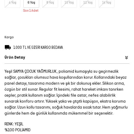
4 Yaş
6 Yaş
8 Yaş
10 Yaş
12 Yaş
14 Yaş
Şort
Son 1 Adet
TÜM
ÜRÜNLER
Kargo
1.000 TL VE ÜZERİ KARGO BEDAVA
Ürün Detay
Yeşil SAMYA ÇOCUK YAĞMURLUK, poliamid kumaşıyla su geçirmezlik
sağlar, çocukları olumsuz hava koşullarından korur. Kollarındaki beyaz
panel detayı, tasarıma modern ve şık bir dokunuş ekler. Silikon arma,
özgün bir stil sunar. Regular fit kesimi, rahat hareket imkanı tanırken
cepler, pratik kullanım sağlar. İçindeki file astar, nefes alabilirlik
sunarak konforu artırır. Yüksek yaka ve çıtçıtlı kapüşon, ekstra koruma
sağlar. Uzun kollu tasarımı, soğuk havalarda sıcak tutar. Hem yağmurlu
günlerde hem de günlük kullanımda mükemmel bir seçenektir.
RENK: YEŞİL
%100 POLİAMİD