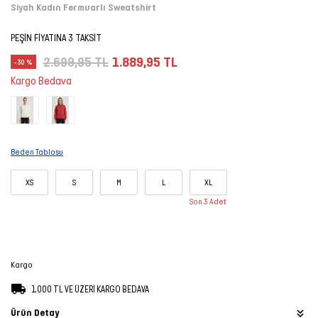
Siyah Kadın Fermuarlı Sweatshirt
Şort
PEŞİN FİYATINA 3 TAKSİT
TÜM
2.699,95 TL
1.889,95 TL
-30 %
ÜRÜNLER
Kargo Bedava
Beden Tablosu
XS
S
M
L
XL
Son 3 Adet
Kargo
1.000 TL VE ÜZERİ KARGO BEDAVA
Ürün Detay