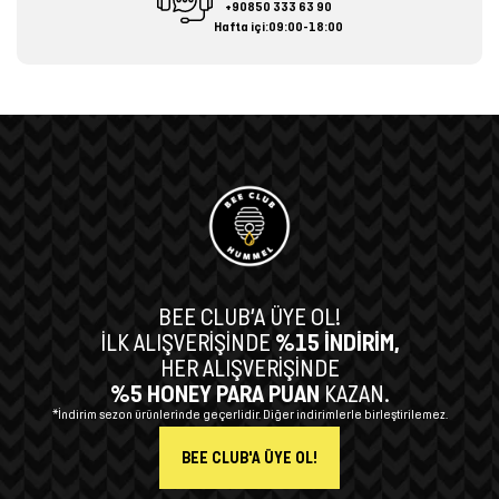
+90850 333 63 90
Hafta içi:09:00-18:00
BEE CLUB’A ÜYE OL!
İLK ALIŞVERİŞİNDE
%15 İNDİRİM,
HER ALIŞVERİŞİNDE
%5 HONEY PARA PUAN
KAZAN.
*İndirim sezon ürünlerinde geçerlidir. Diğer indirimlerle birleştirilemez.
BEE CLUB'A ÜYE OL!