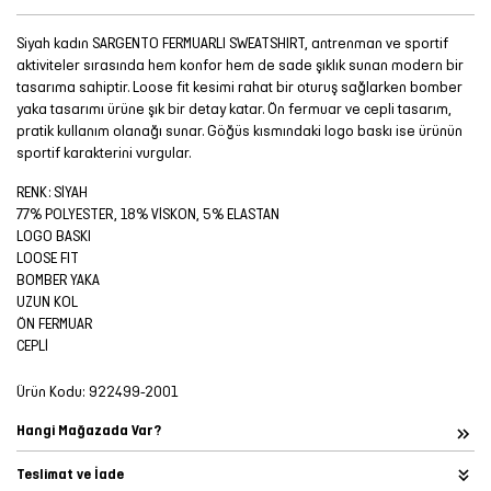
Siyah kadın SARGENTO FERMUARLI SWEATSHIRT, antrenman ve sportif
aktiviteler sırasında hem konfor hem de sade şıklık sunan modern bir
tasarıma sahiptir. Loose fit kesimi rahat bir oturuş sağlarken bomber
yaka tasarımı ürüne şık bir detay katar. Ön fermuar ve cepli tasarım,
pratik kullanım olanağı sunar. Göğüs kısmındaki logo baskı ise ürünün
sportif karakterini vurgular.
RENK: SİYAH
77% POLYESTER, 18% VİSKON, 5% ELASTAN
LOGO BASKI
LOOSE FIT
BOMBER YAKA
UZUN KOL
ÖN FERMUAR
CEPLİ
Ürün Kodu:
922499-2001
Hangi Mağazada Var?
Teslimat ve İade