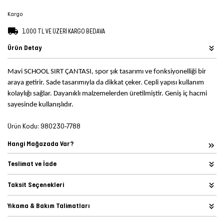
Şort
Kargo
1.000 TL VE ÜZERİ KARGO BEDAVA
TÜM
Ürün Detay
ÜRÜNLER
Mavi SCHOOL SIRT ÇANTASI, spor şık tasarımı ve fonksiyonelliği bir
araya getirir. Sade tasarımıyla da dikkat çeker. Cepli yapısı kullanım
kolaylığı sağlar. Dayanıklı malzemelerden üretilmiştir. Geniş iç hacmi
sayesinde kullanışlıdır.
Ürün Kodu:
980230-7788
Hangi Mağazada Var?
Teslimat ve İade
Taksit Seçenekleri
Yıkama & Bakım Talimatları